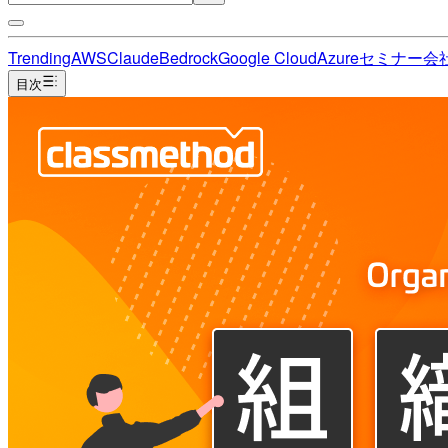
Trending
AWS
Claude
Bedrock
Google Cloud
Azure
セミナー
会
目次