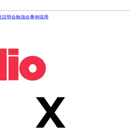
社説明会
勉強会
事例
採用