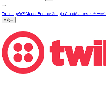
Trending
AWS
Claude
Bedrock
Google Cloud
Azure
セミナー
会
目次