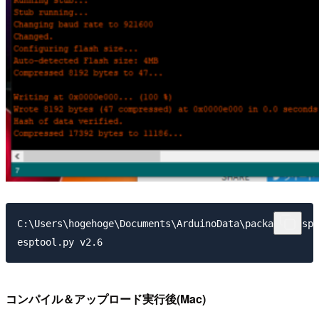
C:\Users\hogehoge\Documents\ArduinoData\packages\esp3
コンパイル＆アップロード実行後(Mac)