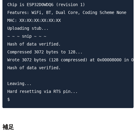
Chip is ESP32D0WDQ6 (revision 1)

Features: WiFi, BT, Dual Core, Coding Scheme None

MAC: XX:XX:XX:XX:XX:XX

Uploading stub...

~ ~ ~ snip ~ ~ ~

Hash of data verified.

Compressed 3072 bytes to 128...

Wrote 3072 bytes (128 compressed) at 0x00008000 in 0.
Hash of data verified.

Leaving...

Hard resetting via RTS pin...

補足