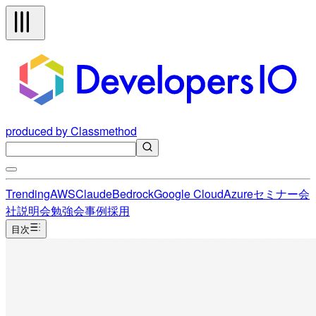
produced by Classmethod
Trending
AWS
Claude
Bedrock
Google Cloud
Azure
セミナー
会
社説明会
勉強会
事例
採用
目次