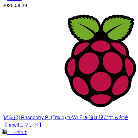
2025.08.29
[備忘録] Raspberry Pi (Trixie) でWi-Fiを追加設定する方法
【nmcliコマンド】
こーすけ