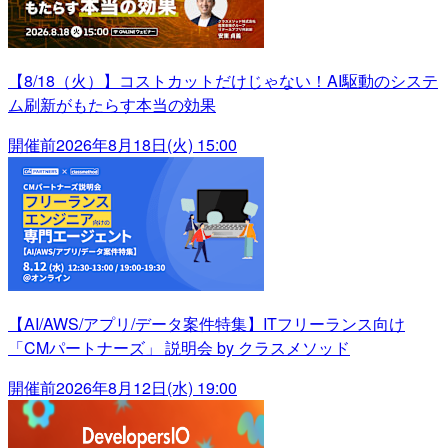
【8/18（火）】コストカットだけじゃない！AI駆動のシステ
ム刷新がもたらす本当の効果
開催前
2026年8月18日(火) 15:00
【AI/AWS/アプリ/データ案件特集】ITフリーランス向け
「CMパートナーズ」 説明会 by クラスメソッド
開催前
2026年8月12日(水) 19:00