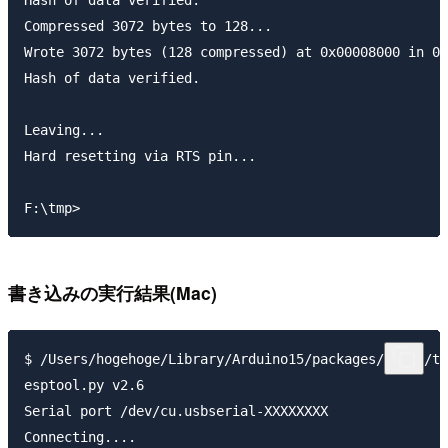
Compressed 3072 bytes to 128...

Wrote 3072 bytes (128 compressed) at 0x00008000 in 0.
Hash of data verified.

Leaving...

Hard resetting via RTS pin...

書き込みの実行結果(Mac)
$ /Users/hogehoge/Library/Arduino15/packages/esp32/to
esptool.py v2.6

Serial port /dev/cu.usbserial-XXXXXXXX

Connecting....
