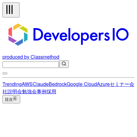
produced by Classmethod
Trending
AWS
Claude
Bedrock
Google Cloud
Azure
セミナー
会
社説明会
勉強会
事例
採用
目次