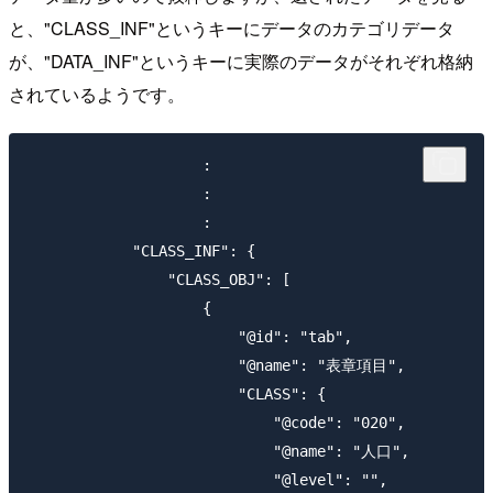
と、"CLASS_INF"というキーにデータのカテゴリデータ
が、"DATA_INF"というキーに実際のデータがそれぞれ格納
されているようです。
                    :

                    :

                    :

            "CLASS_INF": {

                "CLASS_OBJ": [

                    {

                        "@id": "tab",

                        "@name": "表章項目",

                        "CLASS": {

                            "@code": "020",

                            "@name": "人口",

                            "@level": "",
