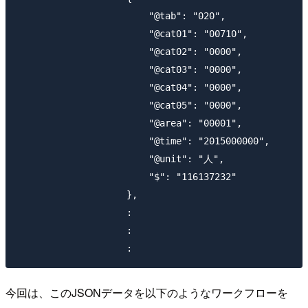
                        "@tab": "020",

                        "@cat01": "00710",

                        "@cat02": "0000",

                        "@cat03": "0000",

                        "@cat04": "0000",

                        "@cat05": "0000",

                        "@area": "00001",

                        "@time": "2015000000",

                        "@unit": "人",

                        "$": "116137232"

                    },

                    :

                    :

今回は、このJSONデータを以下のようなワークフローを