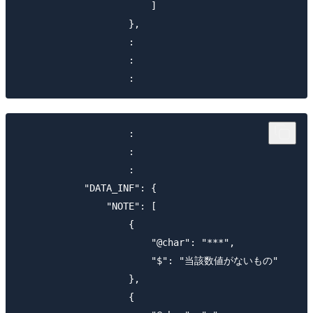
                        ]

                    },

                    :

                    :

                    :

                    :

                    :

            "DATA_INF": {

                "NOTE": [

                    {

                        "@char": "***",

                        "$": "当該数値がないもの"

                    },

                    {
