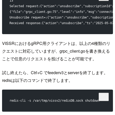
13
Selected request:{"action":"unsubscribe","subscriptionId":
{"file":"grpc_client.go:75","level":"info","msg":"connecti
Unsubscribe request=:{"action":"unsubscribe","subscription
Received response:{"action":"unsubscribe","ts":"2025-05-07
VISSRにおけるgRPC用クライアントは、以上の4種類のリ
クエストに対応していますが、grpc_client.goを書き換える
ことで任意のリクエストを投げることが可能です。
試し終えたら、Ctrl+C でfeederv3とserverを終了します。
redisは以下のコマンドで終了します。
redis-cli -s /var/tmp/vissv2/redisDB.sock shutdown