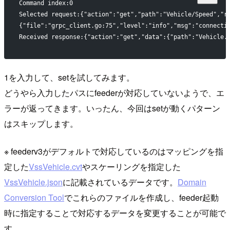
Command index:0
Selected request:{"action":"get","path":"Vehicle/Speed","r
{"file":"grpc_client.go:75","level":"info","msg":"connecti
Received response:{"action":"get","data":{"path":"Vehicle.
1を入力して、setを試してみます。
どうやら入力したパスにfeederが対応していないようで、エ
ラーが返ってきます。いったん、今回はsetが動くパターン
はスキップします。
※ feederv3がデフォルトで対応しているのはマッピングを指
定した
VssVehicle.cvt
やスケーリングを指定した
VssVehicle.json
に記載されているデータです。
Domain
Conversion Tool
でこれらのファイルを作成し、feeder起動
時に指定することで対応するデータを変更することが可能で
す。