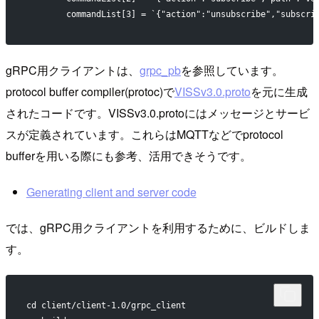
	commandList[3] = `{"action":"unsubscribe","subscri
gRPC用クライアントは、
grpc_pb
を参照しています。
protocol buffer compiler(protoc)で
VISSv3.0.proto
を元に生成
されたコードです。VISSv3.0.protoにはメッセージとサービ
スが定義されています。これらはMQTTなどでprotocol
bufferを用いる際にも参考、活用できそうです。
Generating client and server code
では、gRPC用クライアントを利用するために、ビルドしま
す。
cd client/client-1.0/grpc_client