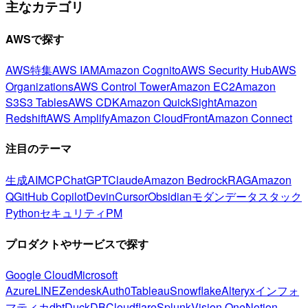
主なカテゴリ
AWSで探す
AWS特集
AWS IAM
Amazon Cognito
AWS Security Hub
AWS
Organizations
AWS Control Tower
Amazon EC2
Amazon
S3
S3 Tables
AWS CDK
Amazon QuickSight
Amazon
Redshift
AWS Amplify
Amazon CloudFront
Amazon Connect
注目のテーマ
生成AI
MCP
ChatGPT
Claude
Amazon Bedrock
RAG
Amazon
Q
GitHub Copilot
Devin
Cursor
Obsidian
モダンデータスタック
Python
セキュリティ
PM
プロダクトやサービスで探す
Google Cloud
Microsoft
Azure
LINE
Zendesk
Auth0
Tableau
Snowflake
Alteryx
インフォ
マティカ
dbt
DuckDB
Cloudflare
Splunk
Vision One
Notion