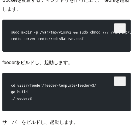
します。
sudo mkdir -p /var/tmp/vissv2 && sudo chmod 777 /var/tmp/v
redis-server redis/redisNative.conf
feederをビルドし、起動します。
cd vissr/feeder/feeder-template/feederv3/
go build
./feederv3
サーバーをビルドし、起動します。