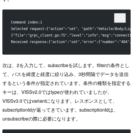
Command index:1
Selected request:{"action":"set", "path":"Vehicle/Body/Lig
{"file":"grpc_client.go:75","level":"info","msg":"connecti
Received response:{"action":"set","error":{"number":"404",
次は、2を入力して、subscribeを試します。filterの条件とし
て、パスを緯度と経度に絞り込み、3秒間隔でデータを送信
するという条件が指定されています。条件の種類を指定する
キーは、VISSv2.0ではtypeが使われていましたが、
VISSv3.0ではvariantになります。レスポンスとして、
subscriptionIdが返ってきています。subscriptionIdは、
unsubscribeの際に必要になります。