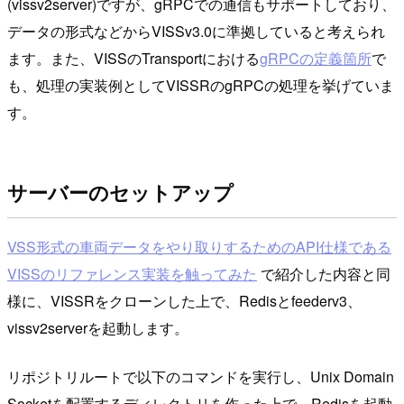
(vissv2server)ですが、gRPCでの通信もサポートしており、
データの形式などからVISSv3.0に準拠していると考えられ
ます。また、VISSのTransportにおける
gRPCの定義箇所
で
も、処理の実装例としてVISSRのgRPCの処理を挙げていま
す。
サーバーのセットアップ
VSS形式の車両データをやり取りするためのAPI仕様である
VISSのリファレンス実装を触ってみた
で紹介した内容と同
様に、VISSRをクローンした上で、Redisとfeederv3、
vissv2serverを起動します。
リポジトリルートで以下のコマンドを実行し、Unix Domain
Socketを配置するディレクトリを作った上で、Redisを起動