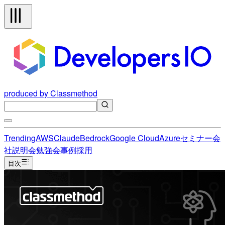
produced by Classmethod
Trending
AWS
Claude
Bedrock
Google Cloud
Azure
セミナー
会
社説明会
勉強会
事例
採用
目次