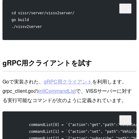
cd vissr/server/vissv2server/
go build
./vissv2server
gRPC用クライアントを試す
Goで実装された、
gRPC用クライアント
を利用します。
grpc_client.goの
initCommandList
で、VISSサーバーに対す
る実行可能なコマンドが次のように定義されています。
	commandList[0] = `{"action":"get","path":"Vehicle/
	commandList[1] = `{"action":"set", "path":"Vehicle
	commandList[2] = `{"action":"subscribe","path":"V