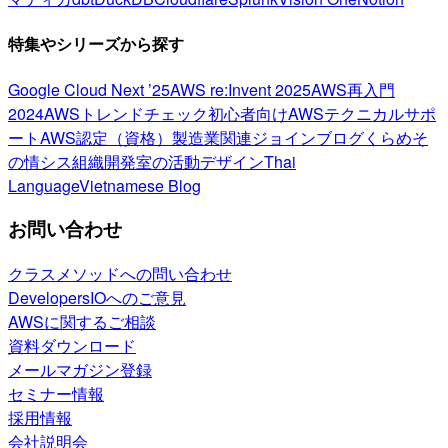
特集やシリーズから探す
Google Cloud Next ’25
AWS re:Invent 2025
AWS再入門
2024
AWSトレンドチェック
初心者向け
AWSテクニカルサポ
ート
AWS認定（資格）
製造業関連
ジョインブログ
くらめそ
の情シス
組織開発室の活動
デザイン
Thai
Language
Vietnamese Blog
お問い合わせ
クラスメソッドへの問い合わせ
DevelopersIOへのご意見
AWSに関するご相談
資料ダウンロード
メールマガジン登録
セミナー情報
採用情報
会社説明会