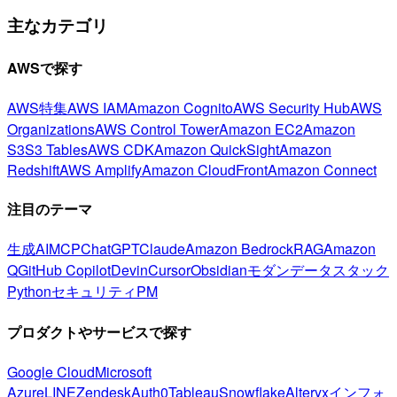
主なカテゴリ
AWSで探す
AWS特集
AWS IAM
Amazon Cognito
AWS Security Hub
AWS
Organizations
AWS Control Tower
Amazon EC2
Amazon
S3
S3 Tables
AWS CDK
Amazon QuickSight
Amazon
Redshift
AWS Amplify
Amazon CloudFront
Amazon Connect
注目のテーマ
生成AI
MCP
ChatGPT
Claude
Amazon Bedrock
RAG
Amazon
Q
GitHub Copilot
Devin
Cursor
Obsidian
モダンデータスタック
Python
セキュリティ
PM
プロダクトやサービスで探す
Google Cloud
Microsoft
Azure
LINE
Zendesk
Auth0
Tableau
Snowflake
Alteryx
インフォ