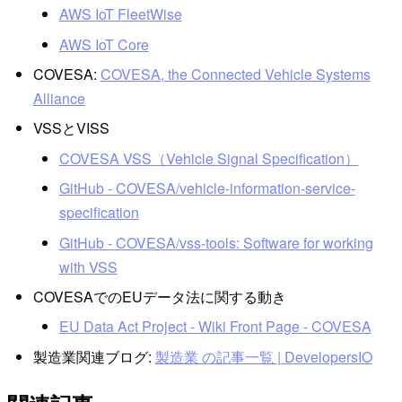
AWS IoT FleetWise
AWS IoT Core
COVESA:
COVESA, the Connected Vehicle Systems
Alliance
VSSとVISS
COVESA VSS（Vehicle Signal Specification）
GitHub - COVESA/vehicle-information-service-
specification
GitHub - COVESA/vss-tools: Software for working
with VSS
COVESAでのEUデータ法に関する動き
EU Data Act Project - Wiki Front Page - COVESA
製造業関連ブログ:
製造業 の記事一覧 | DevelopersIO