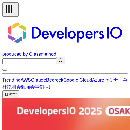
produced by Classmethod
Trending
AWS
Claude
Bedrock
Google Cloud
Azure
セミナー
会
社説明会
勉強会
事例
採用
目次