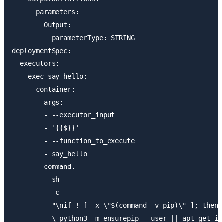
      parameters:

        Output:

          parameterType: STRING

deploymentSpec:

  executors:

    exec-say-hello:

      container:

        args:

        - --executor_input

        - '{{$}}'

        - --function_to_execute

        - say_hello

        command:

        - sh

        - -c

        - "\nif ! [ -x \"$(command -v pip)\" ]; then\
          \ python3 -m ensurepip --user || apt-get in