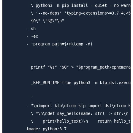
          \ python3 -m pip install --quiet --no-warn-
          \ '--no-deps' 'typing-extensions>=3.7.4,<5;
          $0\" \"$@\"\n"

        - sh

        - -ec

        - 'program_path=$(mktemp -d)

          printf "%s" "$0" > "$program_path/ephemeral
          _KFP_RUNTIME=true python3 -m kfp.dsl.execut
          '

        - "\nimport kfp\nfrom kfp import dsl\nfrom kf
          \ *\n\ndef say_hello(name: str) -> str:\n  
          \    print(hello_text)\n    return hello_te
        image: python:3.7
