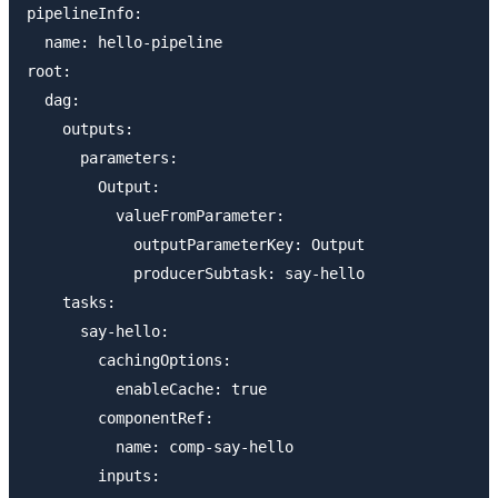
pipelineInfo:

  name: hello-pipeline

root:

  dag:

    outputs:

      parameters:

        Output:

          valueFromParameter:

            outputParameterKey: Output

            producerSubtask: say-hello

    tasks:

      say-hello:

        cachingOptions:

          enableCache: true

        componentRef:

          name: comp-say-hello

        inputs:
