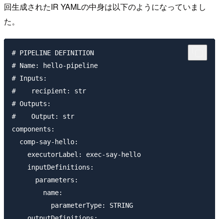
回生成されたIR YAMLの中身は以下のようになっていまし
た。
# PIPELINE DEFINITION

# Name: hello-pipeline

# Inputs:

#    recipient: str

# Outputs:

#    Output: str

components:

  comp-say-hello:

    executorLabel: exec-say-hello

    inputDefinitions:

      parameters:

        name:

          parameterType: STRING

    outputDefinitions:
