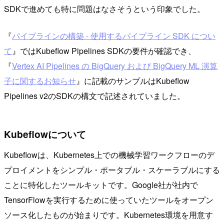
SDKで進めても特に問題はなさそうという印象でした。
『
パイプラインの構築 - 使用するパイプライン SDK につい
て
』ではKubeflow Pipelines SDKの要件が確認でき、
『
Vertex AI Pipelines の BigQuery および BigQuery ML 演算
子に関するお知らせ
』に記載のサンプルはKubeflow
Pipelines v2のSDKの構文で記述されていました。
Kubeflowについて
Kubeflowは、Kubernetes上での機械学習ワークフローのデ
プロイメントをシンプル・ポータブル・スケーラブルにする
ことに特化したツールキットです。Google社が社内で
TensorFlowを実行するために使っていたツールをオープン
ソース化したものが始まりです。Kubernetes環境を用意す