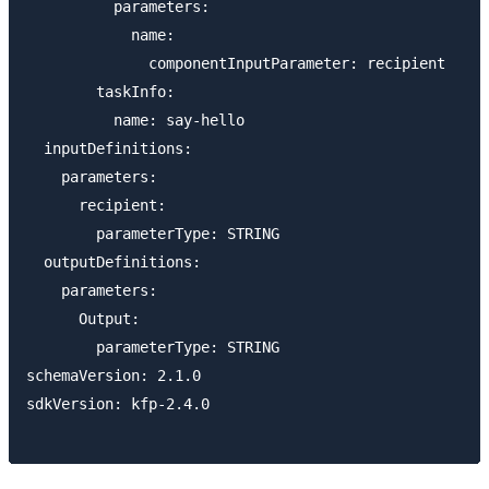
          parameters:

            name:

              componentInputParameter: recipient

        taskInfo:

          name: say-hello

  inputDefinitions:

    parameters:

      recipient:

        parameterType: STRING

  outputDefinitions:

    parameters:

      Output:

        parameterType: STRING

schemaVersion: 2.1.0

sdkVersion: kfp-2.4.0
