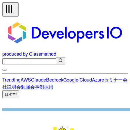
produced by Classmethod
Trending
AWS
Claude
Bedrock
Google Cloud
Azure
セミナー
会
社説明会
勉強会
事例
採用
目次