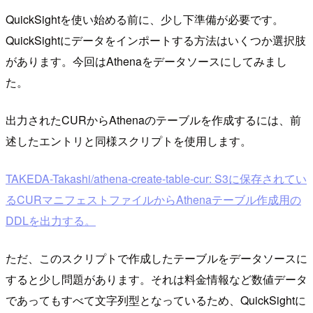
QuickSightを使い始める前に、少し下準備が必要です。
QuickSightにデータをインポートする方法はいくつか選択肢
があります。今回はAthenaをデータソースにしてみまし
た。
出力されたCURからAthenaのテーブルを作成するには、前
述したエントリと同様スクリプトを使用します。
TAKEDA-Takashi/athena-create-table-cur: S3に保存されてい
るCURマニフェストファイルからAthenaテーブル作成用の
DDLを出力する。
ただ、このスクリプトで作成したテーブルをデータソースに
すると少し問題があります。それは料金情報など数値データ
であってもすべて文字列型となっているため、QuickSightに