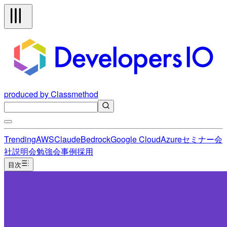
produced by Classmethod
Trending
AWS
Claude
Bedrock
Google Cloud
Azure
セミナー
会
社説明会
勉強会
事例
採用
目次