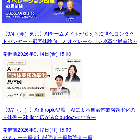
【9/4（金）東京】AIチームメイトが変える次世代コンタク
トセンター～顧客体験向上とオペレーション改革の最前線～
開催前
2026年9月4日(金) 15:00
【9/7（月）】Anthropic登壇！AIによる自治体業務効率化の
具体例ーSkillsで広がるClaudeの使い方ー
開催前
2026年9月7日(月) 15:00
セミナー一覧
会社説明会一覧
勉強会一覧