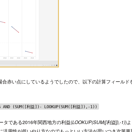
場合赤い点にしているようでしたので、以下の計算フィールド
6 AND (SUM([利益])- LOOKUP(SUM([利益]),-1))
タである2016年関西地方の利益(
LOOKUP(SUM([利益]),-1)
)
に汎用性が低いやり方なのでもっといい方法が思いつき次第更