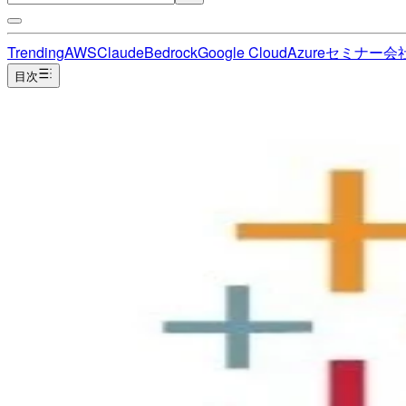
Trending
AWS
Claude
Bedrock
Google Cloud
Azure
セミナー
会
目次