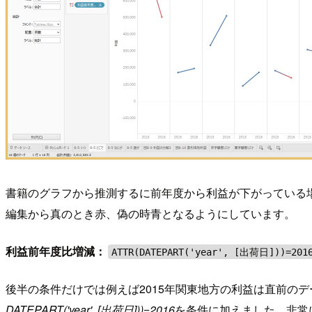
書籍のグラフから推測するに前年度から利益が下がっている
編集から真のとき赤、偽の時青となるようにしています。
利益前年度比増減：
ATTR(DATEPART('year', [出荷日]))=201
後半の条件だけでは例えば2015年関東地方の利益は直前のデー
DATEPART('year', [出荷日]))=2016
を条件に加えました。非常