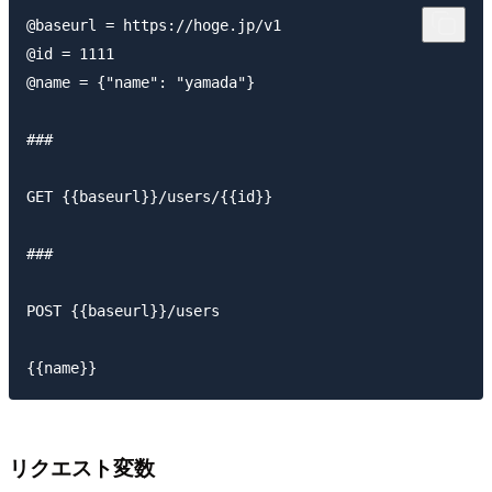
@baseurl = https://hoge.jp/v1

@id = 1111

@name = {"name": "yamada"}

###

GET {{baseurl}}/users/{{id}}

###

POST {{baseurl}}/users

リクエスト変数