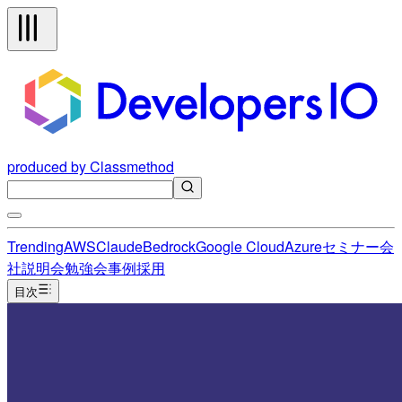
produced by Classmethod
Trending
AWS
Claude
Bedrock
Google Cloud
Azure
セミナー
会
社説明会
勉強会
事例
採用
目次