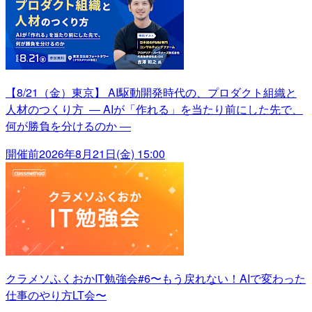
【8/21（金）東京】 AI駆動開発時代の、プロダクト組織と
人材のつくり方 ― AIが「作れる」を当たり前にした先で、
何が勝負を分けるのか ―
開催前
2026年8月21日(金) 15:00
クラメソふくおかIT勉強会#6〜もう戻れない！AIで変わった
仕事のやり方LT会〜