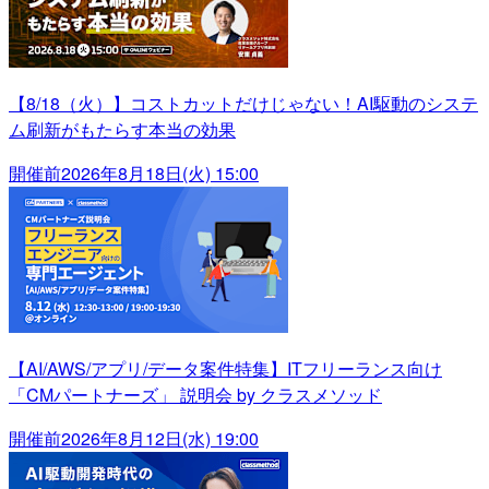
【8/18（火）】コストカットだけじゃない！AI駆動のシステ
ム刷新がもたらす本当の効果
開催前
2026年8月18日(火) 15:00
【AI/AWS/アプリ/データ案件特集】ITフリーランス向け
「CMパートナーズ」 説明会 by クラスメソッド
開催前
2026年8月12日(水) 19:00