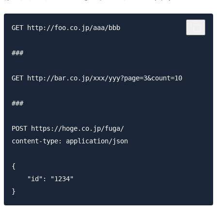
GET http://foo.co.jp/aaa/bbb

###

GET http://bar.co.jp/xxx/yyy?page=3&count=10

###

POST https://hoge.co.jp/fuga/

content-type: application/json

{

    "id": "1234"
