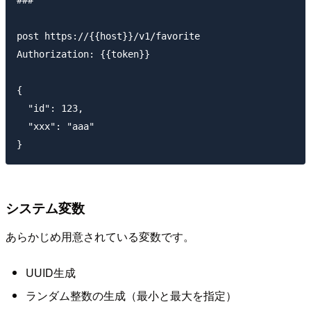
###

post https://{{host}}/v1/favorite

Authorization: {{token}}

{

  "id": 123,

  "xxx": "aaa"

システム変数
あらかじめ用意されている変数です。
UUID生成
ランダム整数の生成（最小と最大を指定）