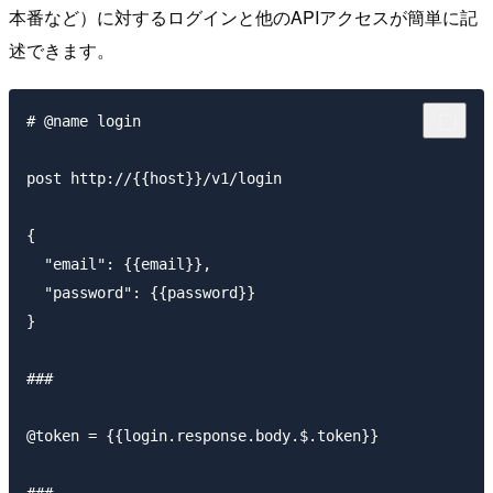
本番など）に対するログインと他のAPIアクセスが簡単に記
述できます。
# @name login

post http://{{host}}/v1/login

{

  "email": {{email}},

  "password": {{password}}

}

###

@token = {{login.response.body.$.token}}
