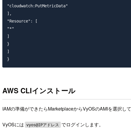
"cloudwatch:PutMetricData"

],

"Resource": [

"*"

]

}

]

AWS CLIインストール
IAMの準備ができたらMarketplaceからVyOSのAMIを
VyOSには
でログインします。
vyos@IPアドレス