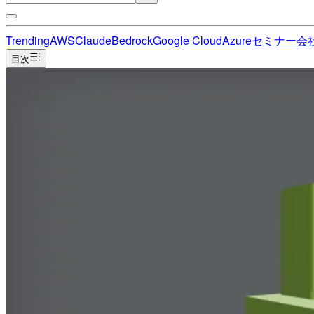
Trending
AWS
Claude
Bedrock
Google Cloud
Azure
セミナー
会
目次