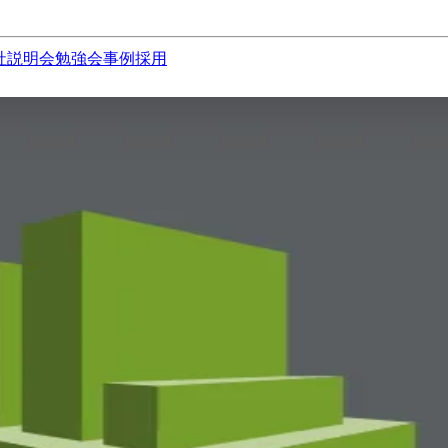
社説明会
勉強会
事例
採用