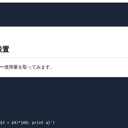
設置
メモリー使用量を取ってみます。
$3 + $4)*100; print a}')
