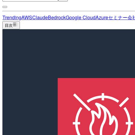
Trending
AWS
Claude
Bedrock
Google Cloud
Azure
セミナー
会
目次