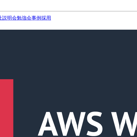
社説明会
勉強会
事例
採用