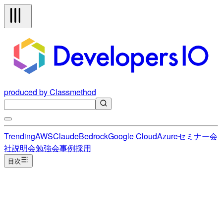
produced by Classmethod
Trending
AWS
Claude
Bedrock
Google Cloud
Azure
セミナー
会
社説明会
勉強会
事例
採用
目次