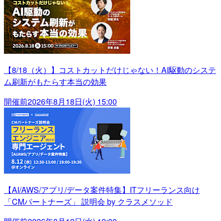
【8/18（火）】コストカットだけじゃない！AI駆動のシステ
ム刷新がもたらす本当の効果
開催前
2026年8月18日(火) 15:00
【AI/AWS/アプリ/データ案件特集】ITフリーランス向け
「CMパートナーズ」 説明会 by クラスメソッド