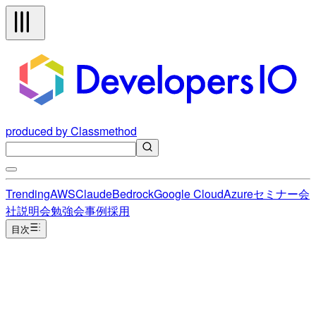
produced by Classmethod
Trending
AWS
Claude
Bedrock
Google Cloud
Azure
セミナー
会
社説明会
勉強会
事例
採用
目次