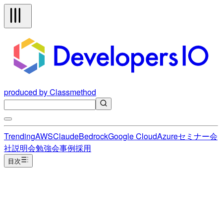
produced by Classmethod
Trending
AWS
Claude
Bedrock
Google Cloud
Azure
セミナー
会
社説明会
勉強会
事例
採用
目次