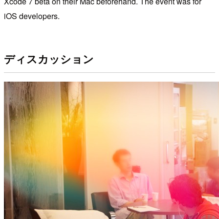
Xcode 7 beta on their Mac beforehand. The event was for
iOS developers.
ディスカッション