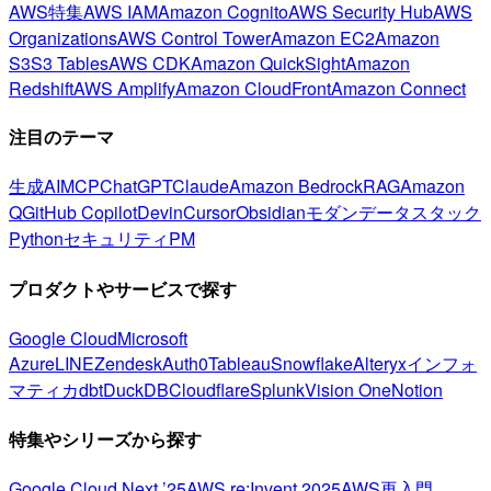
AWS特集
AWS IAM
Amazon Cognito
AWS Security Hub
AWS
Organizations
AWS Control Tower
Amazon EC2
Amazon
S3
S3 Tables
AWS CDK
Amazon QuickSight
Amazon
Redshift
AWS Amplify
Amazon CloudFront
Amazon Connect
注目のテーマ
生成AI
MCP
ChatGPT
Claude
Amazon Bedrock
RAG
Amazon
Q
GitHub Copilot
Devin
Cursor
Obsidian
モダンデータスタック
Python
セキュリティ
PM
プロダクトやサービスで探す
Google Cloud
Microsoft
Azure
LINE
Zendesk
Auth0
Tableau
Snowflake
Alteryx
インフォ
マティカ
dbt
DuckDB
Cloudflare
Splunk
Vision One
Notion
特集やシリーズから探す
Google Cloud Next ’25
AWS re:Invent 2025
AWS再入門