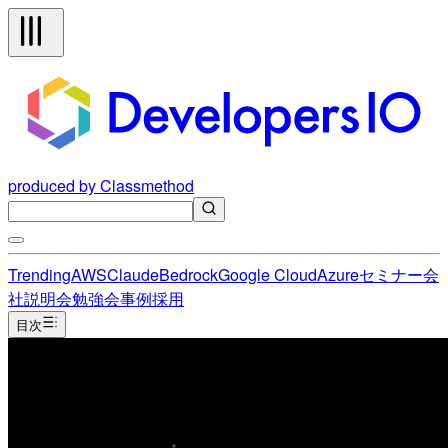
produced by Classmethod
Trending
AWS
Claude
Bedrock
Google Cloud
Azure
セミナー
会
社説明会
勉強会
事例
採用
目次