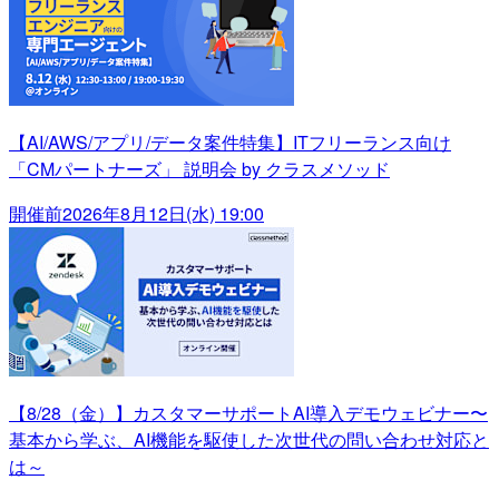
【AI/AWS/アプリ/データ案件特集】ITフリーランス向け
「CMパートナーズ」 説明会 by クラスメソッド
開催前
2026年8月12日(水) 19:00
【8/28（金）】カスタマーサポートAI導入デモウェビナー〜
基本から学ぶ、AI機能を駆使した次世代の問い合わせ対応と
は～