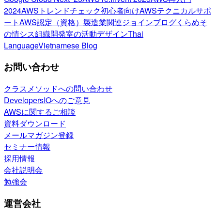
2024
AWSトレンドチェック
初心者向け
AWSテクニカルサポ
ート
AWS認定（資格）
製造業関連
ジョインブログ
くらめそ
の情シス
組織開発室の活動
デザイン
Thai
Language
Vietnamese Blog
お問い合わせ
クラスメソッドへの問い合わせ
DevelopersIOへのご意見
AWSに関するご相談
資料ダウンロード
メールマガジン登録
セミナー情報
採用情報
会社説明会
勉強会
運営会社