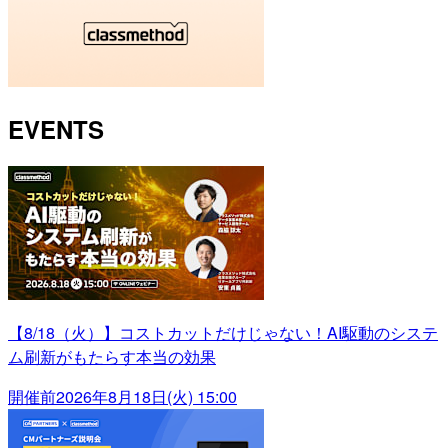
EVENTS
【8/18（火）】コストカットだけじゃない！AI駆動のシステ
ム刷新がもたらす本当の効果
開催前
2026年8月18日(火) 15:00