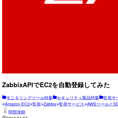
ZabbixAPIでEC2を自動登録してみた
モニタリングツール特集
セキュリティ製品特集
監視サ
Amazon EC2
監視
Zabbix
監視サービス
AWSツールとS
阿部洸樹