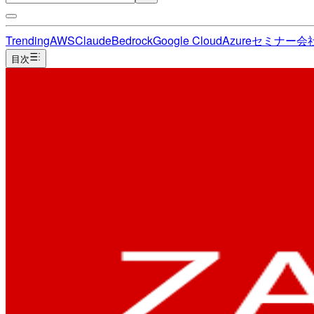
Trending
AWS
Claude
Bedrock
Google Cloud
Azure
セミナー
会
目次