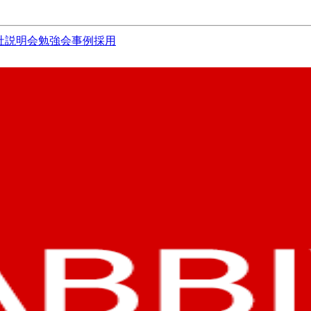
社説明会
勉強会
事例
採用