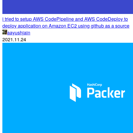
i tried to setup AWS CodePipeline and AWS CodeDeploy to
deploy application on Amazon EC2 using github as a source
aayushjain
2021.11.24