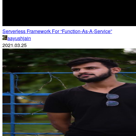
Serverless Framework For “Function-As-A-Service”
aayushjain
2021.03.25