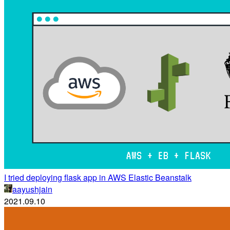
I tried deploying flask app in AWS Elastic Beanstalk
aayushjain
2021.09.10