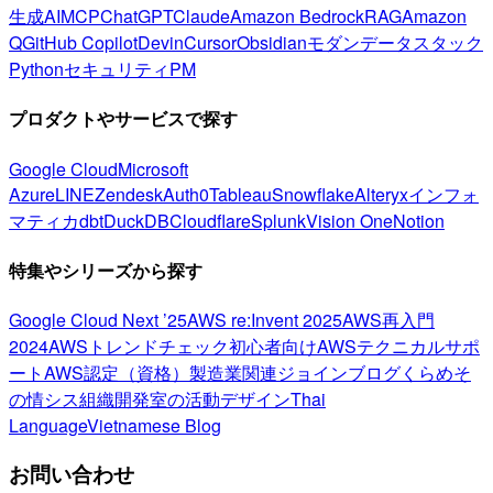
生成AI
MCP
ChatGPT
Claude
Amazon Bedrock
RAG
Amazon
Q
GitHub Copilot
Devin
Cursor
Obsidian
モダンデータスタック
Python
セキュリティ
PM
プロダクトやサービスで探す
Google Cloud
Microsoft
Azure
LINE
Zendesk
Auth0
Tableau
Snowflake
Alteryx
インフォ
マティカ
dbt
DuckDB
Cloudflare
Splunk
Vision One
Notion
特集やシリーズから探す
Google Cloud Next ’25
AWS re:Invent 2025
AWS再入門
2024
AWSトレンドチェック
初心者向け
AWSテクニカルサポ
ート
AWS認定（資格）
製造業関連
ジョインブログ
くらめそ
の情シス
組織開発室の活動
デザイン
Thai
Language
Vietnamese Blog
お問い合わせ