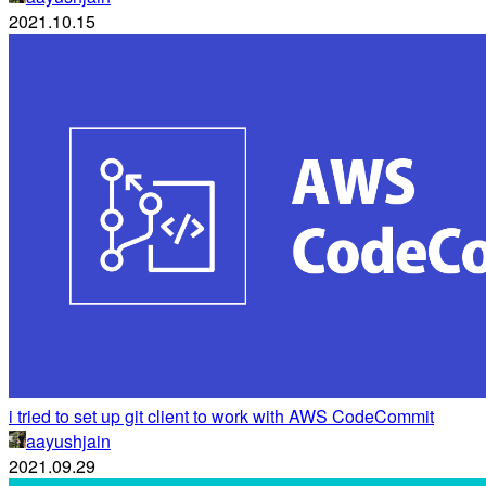
2021.10.15
i tried to set up git client to work with AWS CodeCommit
aayushjain
2021.09.29