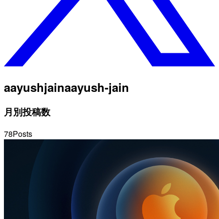
aayushjain
aayush-jain
月別投稿数
78
Posts