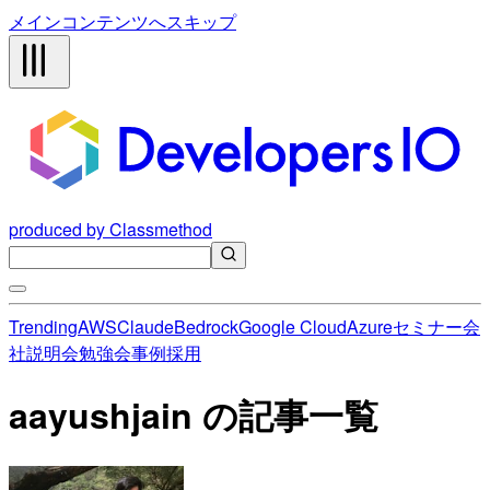
メインコンテンツへスキップ
produced by Classmethod
Trending
AWS
Claude
Bedrock
Google Cloud
Azure
セミナー
会
社説明会
勉強会
事例
採用
aayushjain の記事一覧