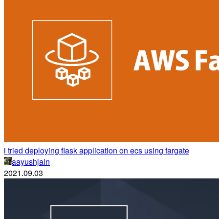
i tried deploying flask application on ecs using fargate
aayushjain
2021.09.03