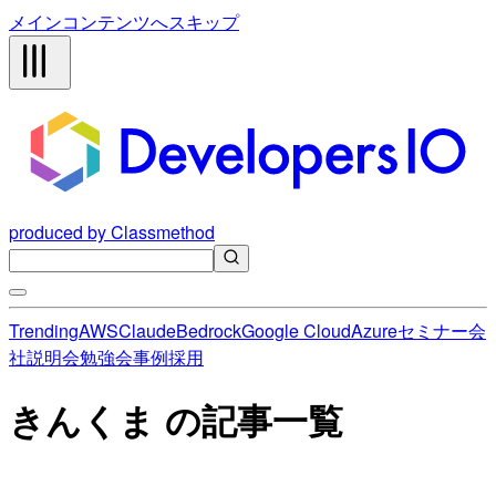
メインコンテンツへスキップ
produced by Classmethod
Trending
AWS
Claude
Bedrock
Google Cloud
Azure
セミナー
会
社説明会
勉強会
事例
採用
きんくま の記事一覧