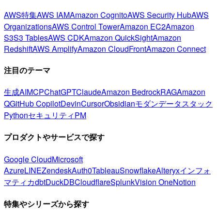
AWS特集
AWS IAM
Amazon Cognito
AWS Security Hub
AWS
Organizations
AWS Control Tower
Amazon EC2
Amazon
S3
S3 Tables
AWS CDK
Amazon QuickSight
Amazon
Redshift
AWS Amplify
Amazon CloudFront
Amazon Connect
注目のテーマ
生成AI
MCP
ChatGPT
Claude
Amazon Bedrock
RAG
Amazon
Q
GitHub Copilot
Devin
Cursor
Obsidian
モダンデータスタック
Python
セキュリティ
PM
プロダクトやサービスで探す
Google Cloud
Microsoft
Azure
LINE
Zendesk
Auth0
Tableau
Snowflake
Alteryx
インフォ
マティカ
dbt
DuckDB
Cloudflare
Splunk
Vision One
Notion
特集やシリーズから探す