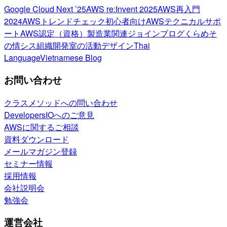
Google Cloud Next ’25
AWS re:Invent 2025
AWS再入門
2024
AWSトレンドチェック
初心者向け
AWSテクニカルサポ
ート
AWS認定（資格）
製造業関連
ジョインブログ
くらめそ
の情シス
組織開発室の活動
デザイン
Thai
Language
Vietnamese Blog
お問い合わせ
クラスメソッドへの問い合わせ
DevelopersIOへのご意見
AWSに関するご相談
資料ダウンロード
メールマガジン登録
セミナー情報
採用情報
会社説明会
勉強会
運営会社