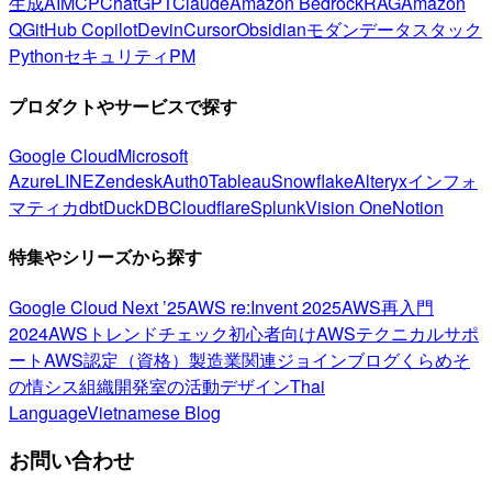
生成AI
MCP
ChatGPT
Claude
Amazon Bedrock
RAG
Amazon
Q
GitHub Copilot
Devin
Cursor
Obsidian
モダンデータスタック
Python
セキュリティ
PM
プロダクトやサービスで探す
Google Cloud
Microsoft
Azure
LINE
Zendesk
Auth0
Tableau
Snowflake
Alteryx
インフォ
マティカ
dbt
DuckDB
Cloudflare
Splunk
Vision One
Notion
特集やシリーズから探す
Google Cloud Next ’25
AWS re:Invent 2025
AWS再入門
2024
AWSトレンドチェック
初心者向け
AWSテクニカルサポ
ート
AWS認定（資格）
製造業関連
ジョインブログ
くらめそ
の情シス
組織開発室の活動
デザイン
Thai
Language
Vietnamese Blog
お問い合わせ