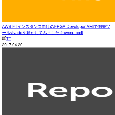
AWS F1インスタンス向けのFPGA Developer AMIで開発ツ
ールvivadoを動かしてみました #awssummit
TT
2017.04.20