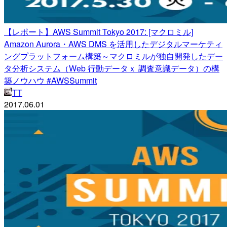
【レポート】AWS Summit Tokyo 2017: [マクロミル]
Amazon Aurora・AWS DMS を活用したデジタルマーケティ
ングプラットフォーム構築～マクロミルが独自開発したデー
タ分析システム（Web 行動データｘ 調査意識データ）の構
築ノウハウ #AWSSummit
TT
2017.06.01