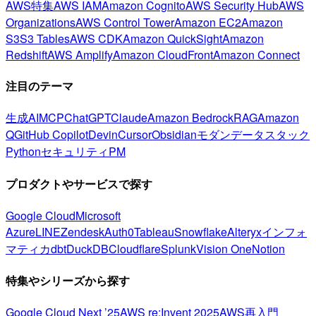
AWS特集
AWS IAM
Amazon Cognito
AWS Security Hub
AWS
Organizations
AWS Control Tower
Amazon EC2
Amazon
S3
S3 Tables
AWS CDK
Amazon QuickSight
Amazon
Redshift
AWS Amplify
Amazon CloudFront
Amazon Connect
注目のテーマ
生成AI
MCP
ChatGPT
Claude
Amazon Bedrock
RAG
Amazon
Q
GitHub Copilot
Devin
Cursor
Obsidian
モダンデータスタック
Python
セキュリティ
PM
プロダクトやサービスで探す
Google Cloud
Microsoft
Azure
LINE
Zendesk
Auth0
Tableau
Snowflake
Alteryx
インフォ
マティカ
dbt
DuckDB
Cloudflare
Splunk
Vision One
Notion
特集やシリーズから探す
Google Cloud Next ’25
AWS re:Invent 2025
AWS再入門