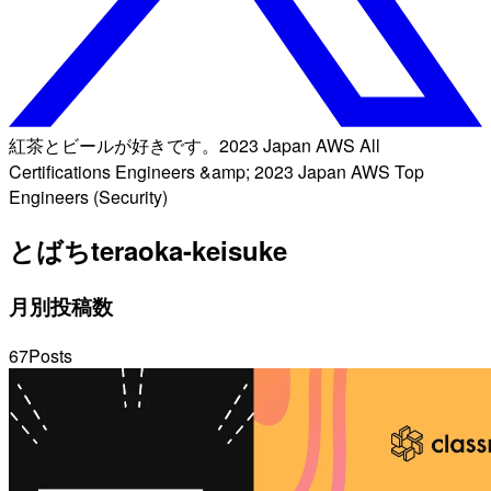
紅茶とビールが好きです。2023 Japan AWS All
Certifications Engineers &amp; 2023 Japan AWS Top
Engineers (Security)
とばち
teraoka-keisuke
月別投稿数
67
Posts