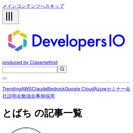
メインコンテンツへスキップ
produced by Classmethod
Trending
AWS
Claude
Bedrock
Google Cloud
Azure
セミナー
会
社説明会
勉強会
事例
採用
とばち の記事一覧