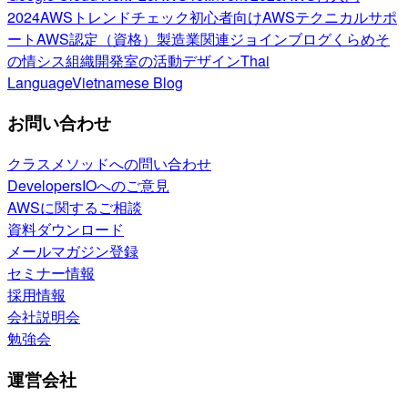
2024
AWSトレンドチェック
初心者向け
AWSテクニカルサポ
ート
AWS認定（資格）
製造業関連
ジョインブログ
くらめそ
の情シス
組織開発室の活動
デザイン
Thai
Language
Vietnamese Blog
お問い合わせ
クラスメソッドへの問い合わせ
DevelopersIOへのご意見
AWSに関するご相談
資料ダウンロード
メールマガジン登録
セミナー情報
採用情報
会社説明会
勉強会
運営会社