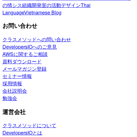
の情シス
組織開発室の活動
デザイン
Thai
Language
Vietnamese Blog
お問い合わせ
クラスメソッドへの問い合わせ
DevelopersIOへのご意見
AWSに関するご相談
資料ダウンロード
メールマガジン登録
セミナー情報
採用情報
会社説明会
勉強会
運営会社
クラスメソッドについて
DevelopersIOとは