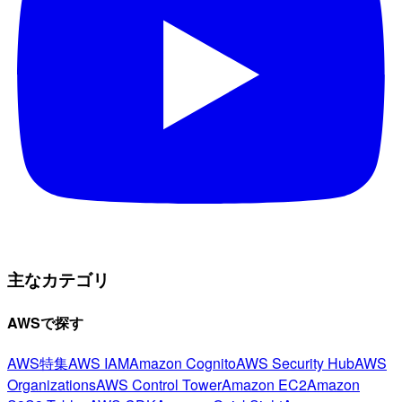
主なカテゴリ
AWSで探す
AWS特集
AWS IAM
Amazon Cognito
AWS Security Hub
AWS
Organizations
AWS Control Tower
Amazon EC2
Amazon