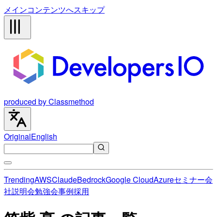
メインコンテンツへスキップ
produced by Classmethod
Original
English
Trending
AWS
Claude
Bedrock
Google Cloud
Azure
セミナー
会
社説明会
勉強会
事例
採用