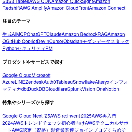
S3
S3 Tables
AWS CDK
Amazon QuickSight
Amazon
Redshift
AWS Amplify
Amazon CloudFront
Amazon Connect
注目のテーマ
生成AI
MCP
ChatGPT
Claude
Amazon Bedrock
RAG
Amazon
Q
GitHub Copilot
Devin
Cursor
Obsidian
モダンデータスタック
Python
セキュリティ
PM
プロダクトやサービスで探す
Google Cloud
Microsoft
Azure
LINE
Zendesk
Auth0
Tableau
Snowflake
Alteryx
インフォ
マティカ
dbt
DuckDB
Cloudflare
Splunk
Vision One
Notion
特集やシリーズから探す
Google Cloud Next ’25
AWS re:Invent 2025
AWS再入門
2024
AWSトレンドチェック
初心者向け
AWSテクニカルサポ
ート
AWS認定（資格）
製造業関連
ジョインブログ
くらめそ