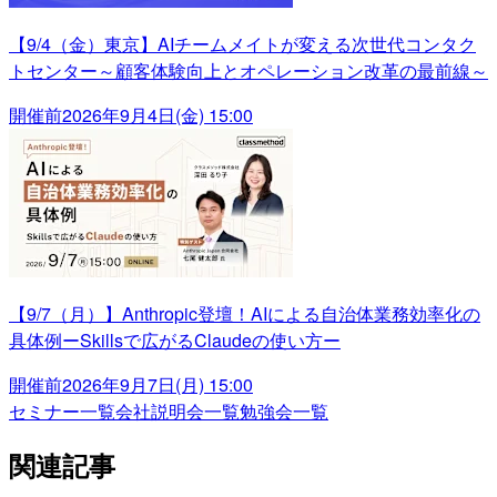
【9/4（金）東京】AIチームメイトが変える次世代コンタク
トセンター～顧客体験向上とオペレーション改革の最前線～
開催前
2026年9月4日(金) 15:00
【9/7（月）】Anthropic登壇！AIによる自治体業務効率化の
具体例ーSkillsで広がるClaudeの使い方ー
開催前
2026年9月7日(月) 15:00
セミナー一覧
会社説明会一覧
勉強会一覧
関連記事