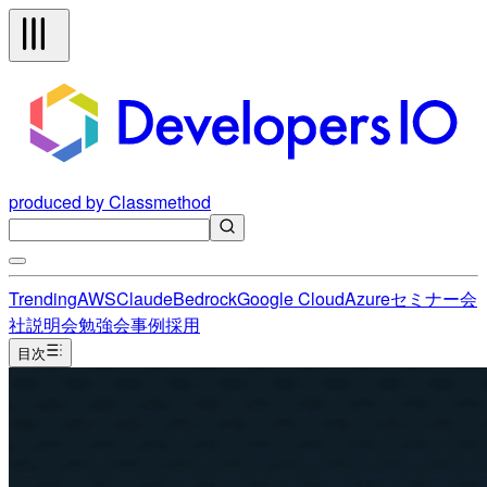
produced by Classmethod
Trending
AWS
Claude
Bedrock
Google Cloud
Azure
セミナー
会
社説明会
勉強会
事例
採用
目次