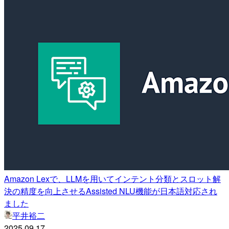
Amazon Lexで、LLMを用いてインテント分類とスロット解
決の精度を向上させるAssisted NLU機能が日本語対応され
ました
平井裕二
2025.09.17