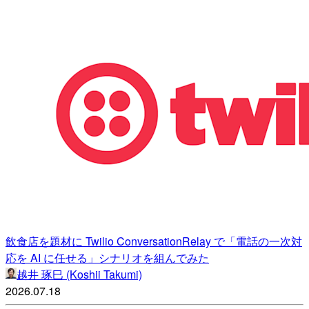
飲食店を題材に Twilio ConversationRelay で「電話の一次対
応を AI に任せる」シナリオを組んでみた
越井 琢巳 (Koshii Takumi)
2026.07.18