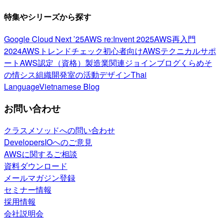
特集やシリーズから探す
Google Cloud Next ’25
AWS re:Invent 2025
AWS再入門
2024
AWSトレンドチェック
初心者向け
AWSテクニカルサポ
ート
AWS認定（資格）
製造業関連
ジョインブログ
くらめそ
の情シス
組織開発室の活動
デザイン
Thai
Language
Vietnamese Blog
お問い合わせ
クラスメソッドへの問い合わせ
DevelopersIOへのご意見
AWSに関するご相談
資料ダウンロード
メールマガジン登録
セミナー情報
採用情報
会社説明会