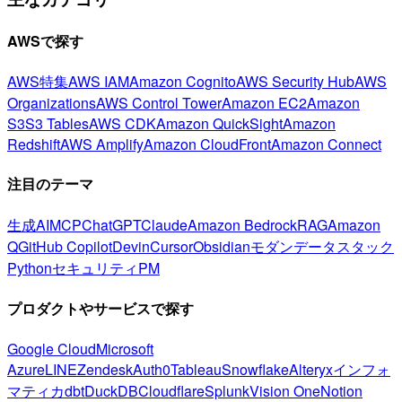
AWSで探す
AWS特集
AWS IAM
Amazon Cognito
AWS Security Hub
AWS
Organizations
AWS Control Tower
Amazon EC2
Amazon
S3
S3 Tables
AWS CDK
Amazon QuickSight
Amazon
Redshift
AWS Amplify
Amazon CloudFront
Amazon Connect
注目のテーマ
生成AI
MCP
ChatGPT
Claude
Amazon Bedrock
RAG
Amazon
Q
GitHub Copilot
Devin
Cursor
Obsidian
モダンデータスタック
Python
セキュリティ
PM
プロダクトやサービスで探す
Google Cloud
Microsoft
Azure
LINE
Zendesk
Auth0
Tableau
Snowflake
Alteryx
インフォ
マティカ
dbt
DuckDB
Cloudflare
Splunk
Vision One
Notion