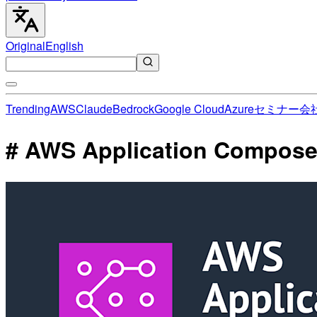
Original
English
Trending
AWS
Claude
Bedrock
Google Cloud
Azure
セミナー
会
# AWS Application Comp