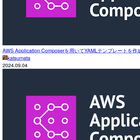
AWS Application Composerを用いてYAMLテンプレ
katsumata
2024.09.04