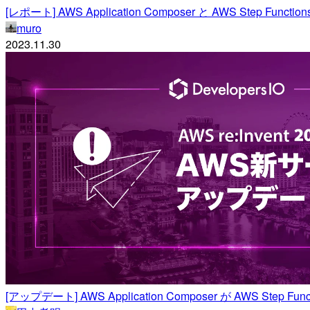
[レポート] AWS Application Composer と AWS Step Fu
muro
2023.11.30
[アップデート] AWS Application Composer が AWS Step Func