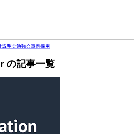
社説明会
勉強会
事例
採用
oser の記事一覧