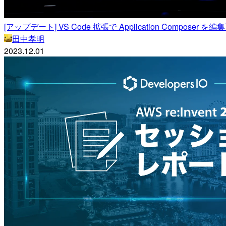
[アップデート] VS Code 拡張で Application Composer
田中孝明
2023.12.01