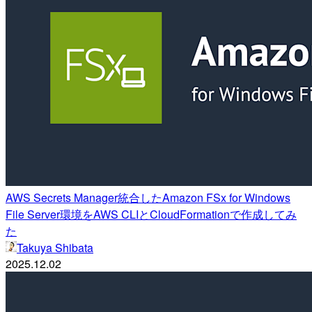
AWS Secrets Manager統合したAmazon FSx for Windows
File Server環境をAWS CLIとCloudFormationで作成してみ
た
Takuya Shibata
2025.12.02