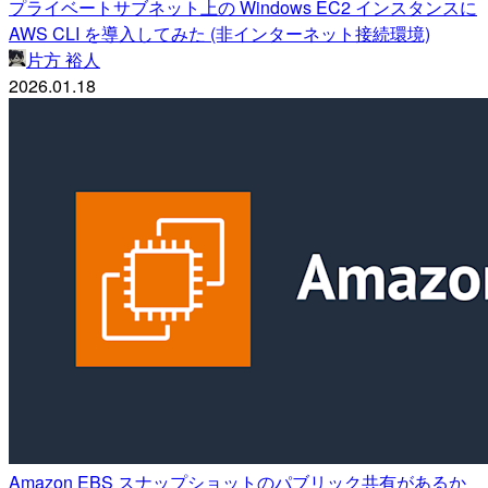
プライベートサブネット上の Windows EC2 インスタンスに
AWS CLI を導入してみた (非インターネット接続環境)
片方 裕人
2026.01.18
Amazon EBS スナップショットのパブリック共有があるか