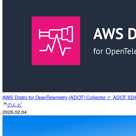
AWS Distro for OpenTelemetry (ADOT) Collector と ADO
のんピ
2026.02.04