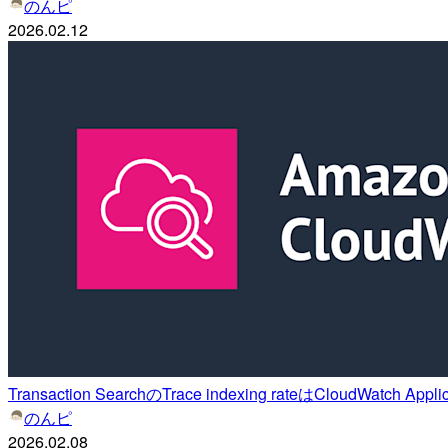
のんピ
2026.02.12
Transaction SearchのTrace indexing rateはCloudWa
のんピ
2026.02.08