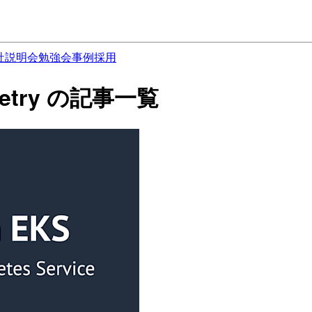
社説明会
勉強会
事例
採用
lemetry の記事一覧