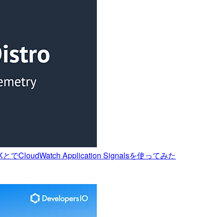
T SDKとでCloudWatch Application Signalsを使ってみた