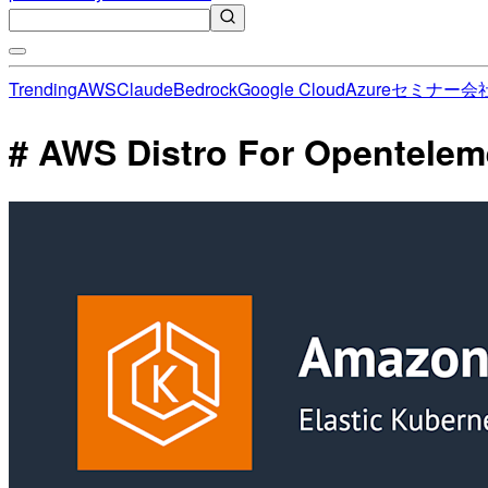
Trending
AWS
Claude
Bedrock
Google Cloud
Azure
セミナー
会
# AWS Distro For Opente