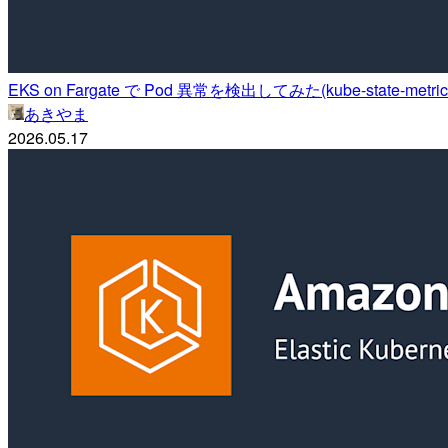
EKS on Fargate で Pod 異常を検出してみた(kube-state-metric
あきやま
2026.05.17