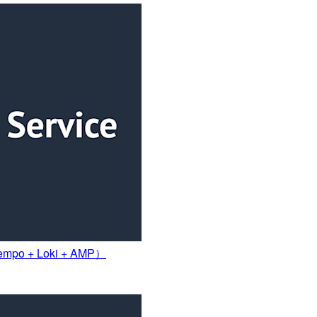
o + Loki + AMP）