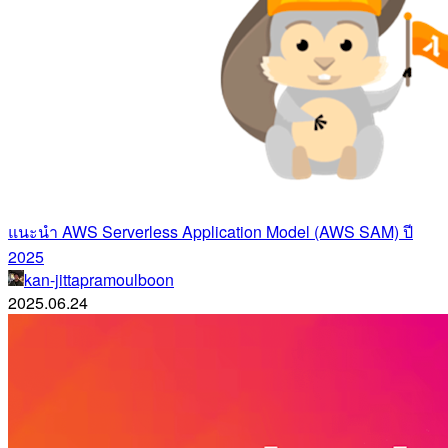
แนะนำ AWS Serverless Application Model (AWS SAM) ปี
2025
kan-jittapramoulboon
2025.06.24