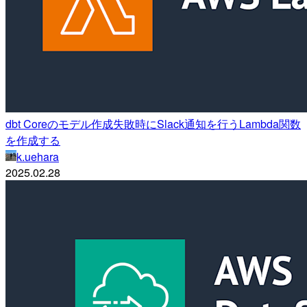
dbt Coreのモデル作成失敗時にSlack通知を行うLambda関数
を作成する
k.uehara
2025.02.28