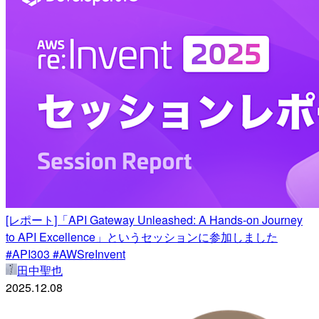
[レポート]「API Gateway Unleashed: A Hands-on Journey
to API Excellence」というセッションに参加しました
#API303 #AWSreInvent
田中聖也
2025.12.08