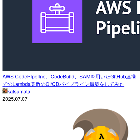
AWS CodePipeline、CodeBuild、SAMを用いたGitHub連携
でのLambda関数のCI/CDパイプライン構築をしてみた
katsumata
2025.07.07