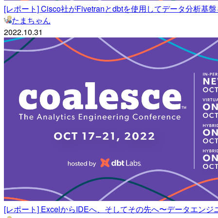
[レポート] Cisco社がFivetranとdbtを使用してデータ分析基盤を
たまちゃん
2022.10.31
[レポート] ExcelからIDEへ、そしてその先へ〜データエンジニア