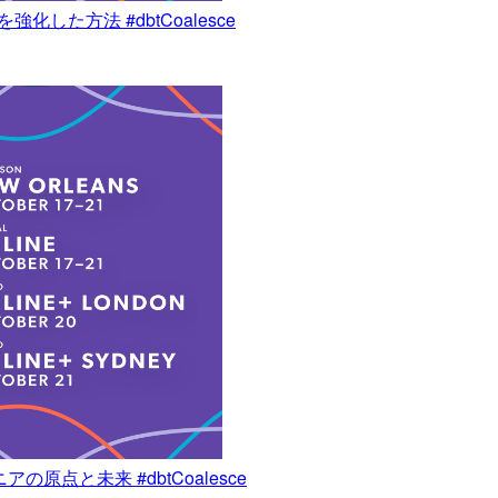
強化した方法 #dbtCoalesce
の原点と未来 #dbtCoalesce