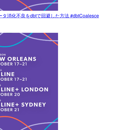
ータ消化不良をdbtで回避した方法 #dbtCoalesce