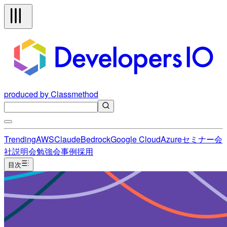
produced by Classmethod
Trending
AWS
Claude
Bedrock
Google Cloud
Azure
セミナー
会
社説明会
勉強会
事例
採用
目次