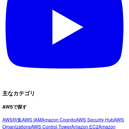
主なカテゴリ
AWSで探す
AWS特集
AWS IAM
Amazon Cognito
AWS Security Hub
AWS
Organizations
AWS Control Tower
Amazon EC2
Amazon