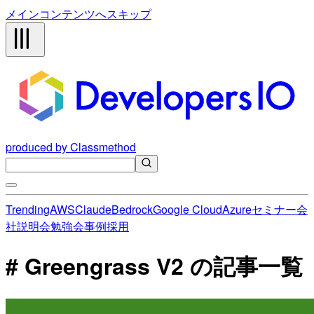
メインコンテンツへスキップ
produced by Classmethod
Trending
AWS
Claude
Bedrock
Google Cloud
Azure
セミナー
会
社説明会
勉強会
事例
採用
# Greengrass V2 の記事一覧