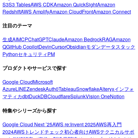
S3
S3 Tables
AWS CDK
Amazon QuickSight
Amazon
Redshift
AWS Amplify
Amazon CloudFront
Amazon Connect
注目のテーマ
生成AI
MCP
ChatGPT
Claude
Amazon Bedrock
RAG
Amazon
Q
GitHub Copilot
Devin
Cursor
Obsidian
モダンデータスタック
Python
セキュリティ
PM
プロダクトやサービスで探す
Google Cloud
Microsoft
Azure
LINE
Zendesk
Auth0
Tableau
Snowflake
Alteryx
インフォ
マティカ
dbt
DuckDB
Cloudflare
Splunk
Vision One
Notion
特集やシリーズから探す
Google Cloud Next ’25
AWS re:Invent 2025
AWS再入門
2024
AWSトレンドチェック
初心者向け
AWSテクニカルサポ