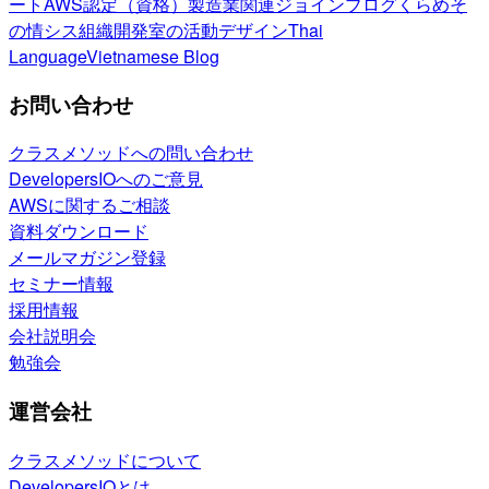
ート
AWS認定（資格）
製造業関連
ジョインブログ
くらめそ
の情シス
組織開発室の活動
デザイン
Thai
Language
Vietnamese Blog
お問い合わせ
クラスメソッドへの問い合わせ
DevelopersIOへのご意見
AWSに関するご相談
資料ダウンロード
メールマガジン登録
セミナー情報
採用情報
会社説明会
勉強会
運営会社
クラスメソッドについて
DevelopersIOとは