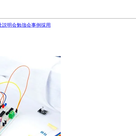
社説明会
勉強会
事例
採用