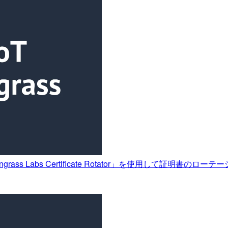
reengrass Labs Certificate Rotator」を使用して証明