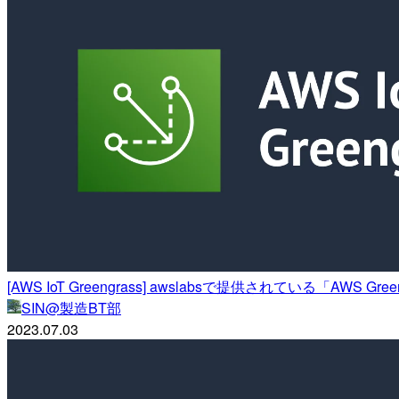
[AWS IoT Greengrass] awslabsで提供されている「AWS G
SIN@製造BT部
2023.07.03