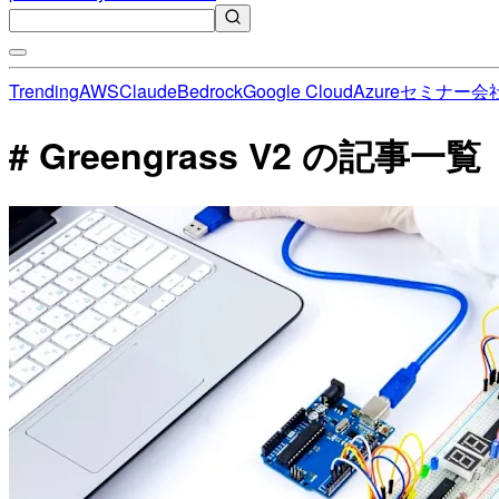
Trending
AWS
Claude
Bedrock
Google Cloud
Azure
セミナー
会
# Greengrass V2 の記事一覧