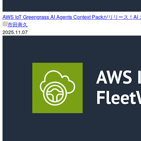
AWS IoT Greengrass AI Agents Context Pa
市田善久
2025.11.07