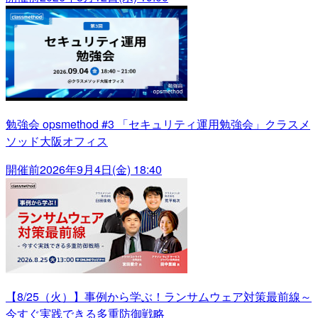
勉強会 opsmethod #3 「セキュリティ運用勉強会」クラスメ
ソッド大阪オフィス
開催前
2026年9月4日(金) 18:40
【8/25（火）】事例から学ぶ！ランサムウェア対策最前線～
今すぐ実践できる多重防御戦略