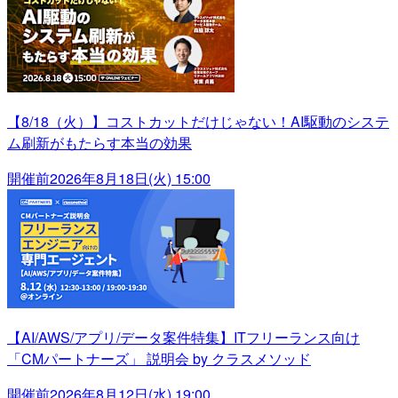
【8/18（火）】コストカットだけじゃない！AI駆動のシステ
ム刷新がもたらす本当の効果
開催前
2026年8月18日(火) 15:00
【AI/AWS/アプリ/データ案件特集】ITフリーランス向け
「CMパートナーズ」 説明会 by クラスメソッド
開催前
2026年8月12日(水) 19:00