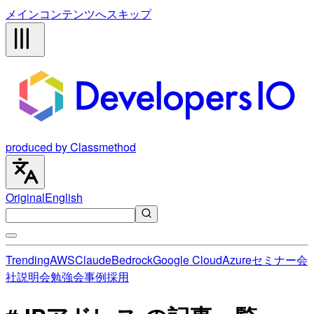
メインコンテンツへスキップ
produced by Classmethod
Original
English
Trending
AWS
Claude
Bedrock
Google Cloud
Azure
セミナー
会
社説明会
勉強会
事例
採用