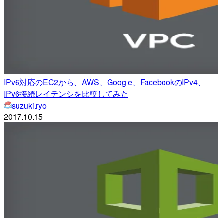
IPv6対応のEC2から、AWS、Google、FacebookのIPv4、
IPv6接続レイテンシを比較してみた
suzuki.ryo
2017.10.15