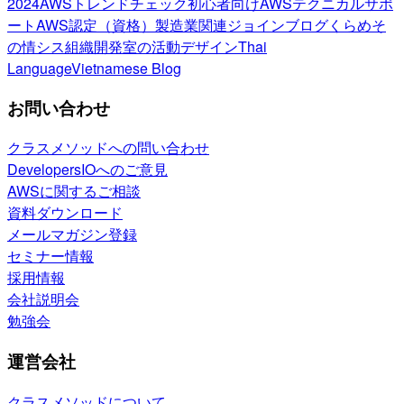
2024
AWSトレンドチェック
初心者向け
AWSテクニカルサポ
ート
AWS認定（資格）
製造業関連
ジョインブログ
くらめそ
の情シス
組織開発室の活動
デザイン
Thai
Language
Vietnamese Blog
お問い合わせ
クラスメソッドへの問い合わせ
DevelopersIOへのご意見
AWSに関するご相談
資料ダウンロード
メールマガジン登録
セミナー情報
採用情報
会社説明会
勉強会
運営会社
クラスメソッドについて