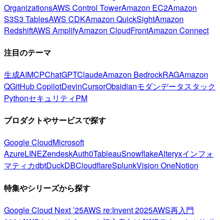
Organizations
AWS Control Tower
Amazon EC2
Amazon
S3
S3 Tables
AWS CDK
Amazon QuickSight
Amazon
Redshift
AWS Amplify
Amazon CloudFront
Amazon Connect
注目のテーマ
生成AI
MCP
ChatGPT
Claude
Amazon Bedrock
RAG
Amazon
Q
GitHub Copilot
Devin
Cursor
Obsidian
モダンデータスタック
Python
セキュリティ
PM
プロダクトやサービスで探す
Google Cloud
Microsoft
Azure
LINE
Zendesk
Auth0
Tableau
Snowflake
Alteryx
インフォ
マティカ
dbt
DuckDB
Cloudflare
Splunk
Vision One
Notion
特集やシリーズから探す
Google Cloud Next ’25
AWS re:Invent 2025
AWS再入門