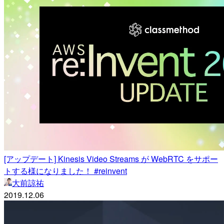
[アップデート] Kinesis Video Streams が WebRTC をサポー
トする様になりました！ #reinvent
大前諒祐
2019.12.06