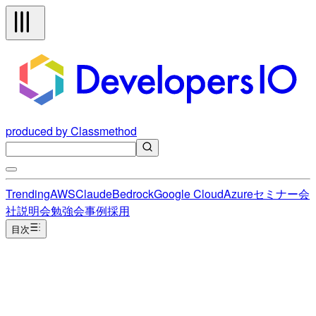
produced by Classmethod
Trending
AWS
Claude
Bedrock
Google Cloud
Azure
セミナー
会
社説明会
勉強会
事例
採用
目次