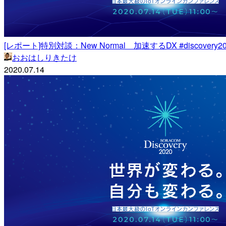
[レポート]特別対談：New Normal 加速するDX #discovery20
おおはしりきたけ
2020.07.14