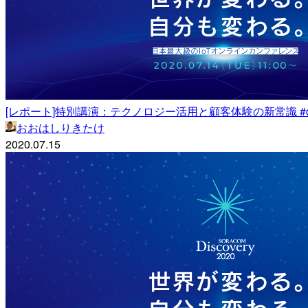
[レポート]特別講演：テクノロジー活用と顧客体験の新常識 #disc
おおはしりきたけ
2020.07.15