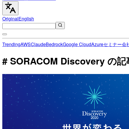
Original
English
Trending
AWS
Claude
Bedrock
Google Cloud
Azure
セミナー
会
# SORACOM Discovery 