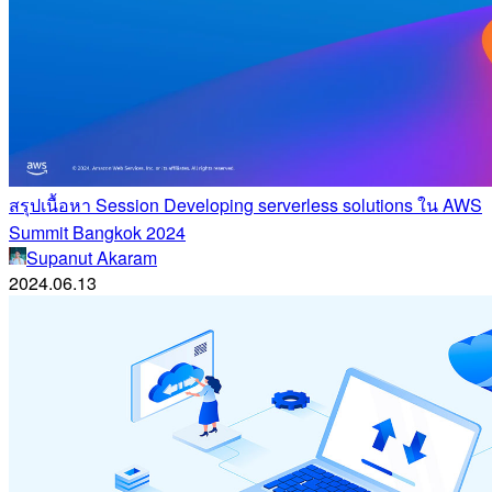
สรุปเนื้อหา Session Developing serverless solutions ใน AWS
Summit Bangkok 2024
Supanut Akaram
2024.06.13