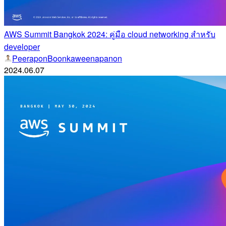
AWS Summit Bangkok 2024: คู่มือ cloud networking สำหรับ
developer
PeeraponBoonkaweenapanon
2024.06.07