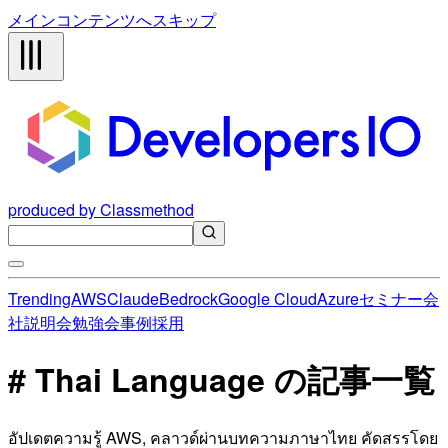
メインコンテンツへスキップ
produced by Classmethod
Trending
AWS
Claude
Bedrock
Google Cloud
Azure
セミナー
会
社説明会
勉強会
事例
採用
# Thai Language の記事一覧
อัปเดตความรู้ AWS, คลาวด์ผ่านบทความภาษาไทย คัดสรรโดย