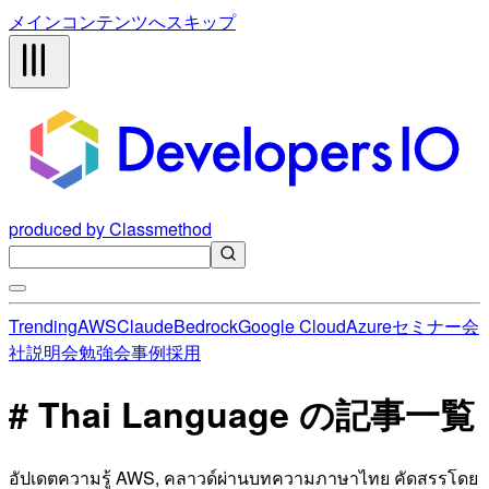
メインコンテンツへスキップ
produced by Classmethod
Trending
AWS
Claude
Bedrock
Google Cloud
Azure
セミナー
会
社説明会
勉強会
事例
採用
# Thai Language の記事一覧
อัปเดตความรู้ AWS, คลาวด์ผ่านบทความภาษาไทย คัดสรรโดย