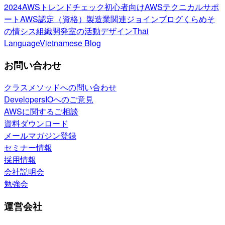
2024
AWSトレンドチェック
初心者向け
AWSテクニカルサポ
ート
AWS認定（資格）
製造業関連
ジョインブログ
くらめそ
の情シス
組織開発室の活動
デザイン
Thai
Language
Vietnamese Blog
お問い合わせ
クラスメソッドへの問い合わせ
DevelopersIOへのご意見
AWSに関するご相談
資料ダウンロード
メールマガジン登録
セミナー情報
採用情報
会社説明会
勉強会
運営会社