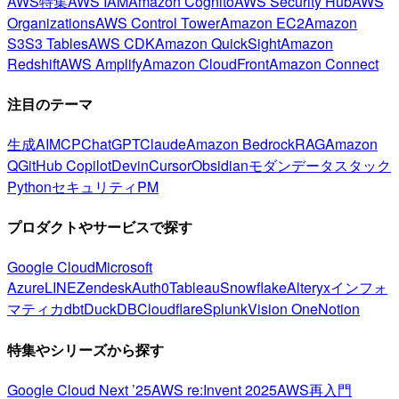
AWS特集
AWS IAM
Amazon Cognito
AWS Security Hub
AWS
Organizations
AWS Control Tower
Amazon EC2
Amazon
S3
S3 Tables
AWS CDK
Amazon QuickSight
Amazon
Redshift
AWS Amplify
Amazon CloudFront
Amazon Connect
注目のテーマ
生成AI
MCP
ChatGPT
Claude
Amazon Bedrock
RAG
Amazon
Q
GitHub Copilot
Devin
Cursor
Obsidian
モダンデータスタック
Python
セキュリティ
PM
プロダクトやサービスで探す
Google Cloud
Microsoft
Azure
LINE
Zendesk
Auth0
Tableau
Snowflake
Alteryx
インフォ
マティカ
dbt
DuckDB
Cloudflare
Splunk
Vision One
Notion
特集やシリーズから探す
Google Cloud Next ’25
AWS re:Invent 2025
AWS再入門