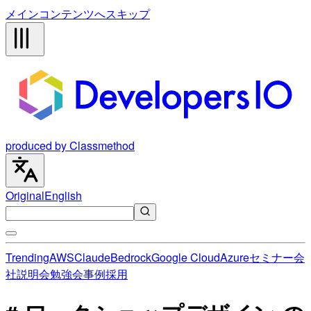
メインコンテンツへスキップ
produced by Classmethod
Original
English
Trending
AWS
Claude
Bedrock
Google Cloud
Azure
セミナー
会
社説明会
勉強会
事例
採用