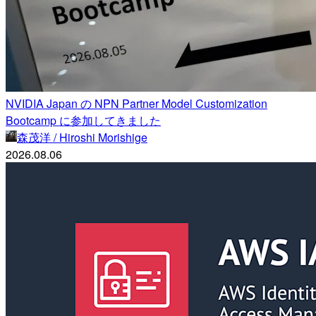
NVIDIA Japan の NPN Partner Model Customization
Bootcamp に参加してきました
森茂洋 / Hiroshi Morishige
2026.08.06