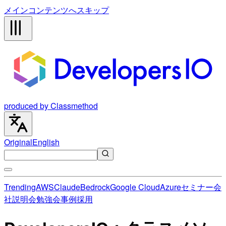
メインコンテンツへスキップ
produced by Classmethod
Original
English
Trending
AWS
Claude
Bedrock
Google Cloud
Azure
セミナー
会
社説明会
勉強会
事例
採用