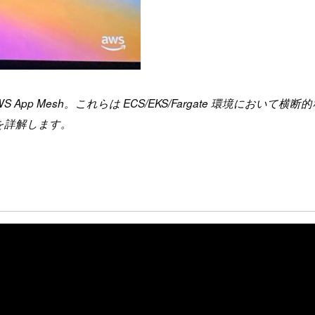
eLens, そして AWS App Mesh。これらは ECS/EKS/Farg
を詳解します。