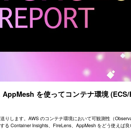
reLens, AppMesh を使ってコンテナ環境 (E
トをお送りします。AWS のコンテナ環境において可観測性（Obse
ntainer Insights、FireLens、AppMesh をどう使