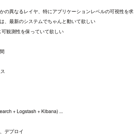
なかの異なるレイヤ、特にアプリケーションレベルの可視性を
スは、最新のシステムでちゃんと動いて欲しい
どこでも同じ可観測性を保っていて欲しい
間
ンス
rch + Logstash + Kibana) ...
ル、デプロイ