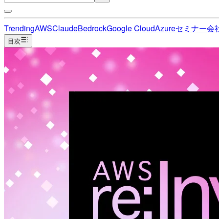
Trending
AWS
Claude
Bedrock
Google Cloud
Azure
セミナー
会
目次