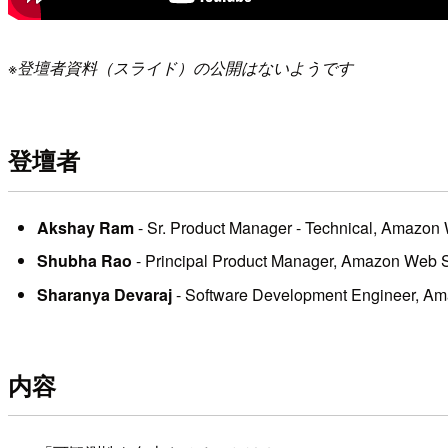
※登壇者資料（スライド）の公開はないようです
登壇者
Akshay Ram
- Sr. Product Manager - Technical, Amazon
Shubha Rao
- Principal Product Manager, Amazon Web 
Sharanya Devaraj
- Software Development Engineer, A
内容