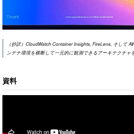
（抄訳）CloudWatch Container Insights, Fir
ンテナ環境を横断して一元的に観測できるアーキテクチャ
資料