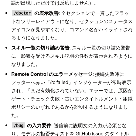
語が出現しただけでは反応しません）。
の表示改善
: 全セクションで一貫したフラッ
/doctor
トなツリーレイアウトになり、セクションのステータス
アイコンが見やすくなり、コマンド名がハイライトされ
るようになりました。
スキル一覧の切り詰め警告
: スキル一覧の切り詰め警告
に、影響を受けるスキル説明の件数が表示されるように
なりました。
Remote Control のエラーメッセージ
: 接続失敗時に
フッターへ赤い「/rc failed」インジケーターが常時表示
され、「まだ有効化されていない」エラーでは、原因が
ゲート・チェック失敗・古いエンタイトルメント・組織
ポリシーのいずれであるかを説明するようになりまし
た。
の入力要件
: 送信前に説明文の入力が必須とな
/bug
り、モデルの拒否テキストを GitHub issue のタイトル