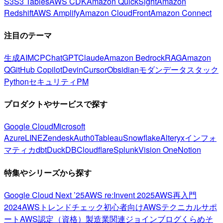
S3
S3 Tables
AWS CDK
Amazon QuickSight
Amazon
Redshift
AWS Amplify
Amazon CloudFront
Amazon Connect
注目のテーマ
生成AI
MCP
ChatGPT
Claude
Amazon Bedrock
RAG
Amazon
Q
GitHub Copilot
Devin
Cursor
Obsidian
モダンデータスタック
Python
セキュリティ
PM
プロダクトやサービスで探す
Google Cloud
Microsoft
Azure
LINE
Zendesk
Auth0
Tableau
Snowflake
Alteryx
インフォ
マティカ
dbt
DuckDB
Cloudflare
Splunk
Vision One
Notion
特集やシリーズから探す
Google Cloud Next ’25
AWS re:Invent 2025
AWS再入門
2024
AWSトレンドチェック
初心者向け
AWSテクニカルサポ
ート
AWS認定（資格）
製造業関連
ジョインブログ
くらめそ