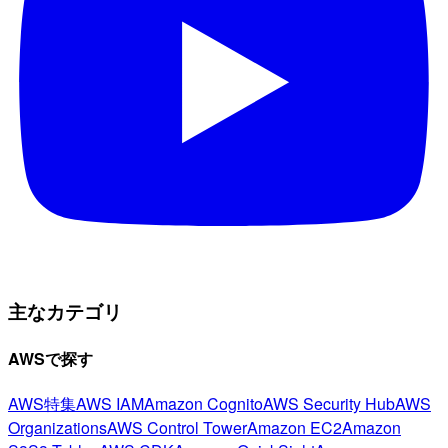
主なカテゴリ
AWSで探す
AWS特集
AWS IAM
Amazon Cognito
AWS Security Hub
AWS
Organizations
AWS Control Tower
Amazon EC2
Amazon