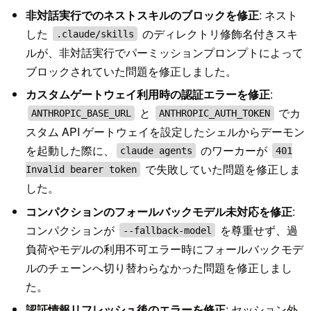
非対話実行でのネストスキルのブロックを修正
: ネスト
した
のディレクトリ修飾名付きスキ
.claude/skills
ルが、非対話実行でパーミッションプロンプトによって
ブロックされていた問題を修正しました。
カスタムゲートウェイ利用時の認証エラーを修正
:
と
でカ
ANTHROPIC_BASE_URL
ANTHROPIC_AUTH_TOKEN
スタム API ゲートウェイを設定したシェルからデーモン
を起動した際に、
のワーカーが
claude agents
401
で失敗していた問題を修正しま
Invalid bearer token
した。
コンパクションのフォールバックモデル未対応を修正
:
コンパクションが
を尊重せず、過
--fallback-model
負荷やモデルの利用不可エラー時にフォールバックモデ
ルのチェーンへ切り替わらなかった問題を修正しまし
た。
認証情報リフレッシュ後のエラーを修正
: セッション外