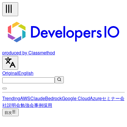
produced by Classmethod
Original
English
Trending
AWS
Claude
Bedrock
Google Cloud
Azure
セミナー
会
社説明会
勉強会
事例
採用
目次