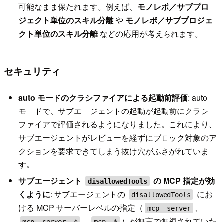
可能なまま保たれます。例えば、
モノレポ／サブプロ
ジェクト単位のスキル分離
や
モノレポ／サブプロジェ
クト単位のスキル分離
などの応用が考えられます。
セキュリティ
auto モードのクラシファイアによる起動前評価
: auto
モードで、サブエージェントの起動が起動前にクラシ
ファイアで評価されるようになりました。これにより、
サブエージェントがレビューを経ずにブロック対象のア
クションを要求できてしまう抜け穴がふさがれていま
す。
サブエージェント
の MCP 指定が効
disallowedTools
くように
: サブエージェントの
にお
disallowedTools
ける MCP サーバーレベルの指定（
、
mcp__server
、
）が無言で無視されていた
mcp__server__*
mcp__*