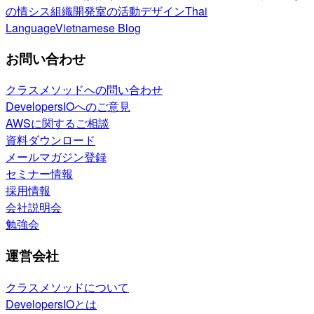
の情シス
組織開発室の活動
デザイン
Thai
Language
Vietnamese Blog
お問い合わせ
クラスメソッドへの問い合わせ
DevelopersIOへのご意見
AWSに関するご相談
資料ダウンロード
メールマガジン登録
セミナー情報
採用情報
会社説明会
勉強会
運営会社
クラスメソッドについて
DevelopersIOとは