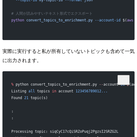
# 人間が読みやすいテキスト形式でエクスポート
python
 convert_topics_to_enrichment.py
 --account-id
 $(
aws
 
実際に実行すると私が所有していないトピックも含めて一気
に出力されます。
%
 python convert_topics_to_enrichment.py 
--
account
-
id
 $
(aw
Listing 
all
 topics 
in
 account 
123456789012...
Found 
21
 topic(s)
:
:
Processing topic: siqCyC17cQiSRZoPuqj2PgzsI2SRZG2L