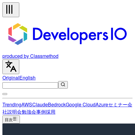
produced by Classmethod
Original
English
Trending
AWS
Claude
Bedrock
Google Cloud
Azure
セミナー
会
社説明会
勉強会
事例
採用
目次