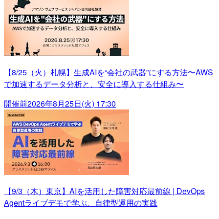
【8/25（火）札幌】生成AIを“会社の武器”にする方法〜AWS
で加速するデータ分析と、安全に導入する仕組み〜
開催前
2026年8月25日(火) 17:30
【9/3（木）東京】AIを活用した障害対応最前線 | DevOps
Agentライブデモで学ぶ、自律型運用の実践