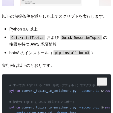
以下の前提条件を満たした上でスクリプトを実行します。
Python 3.8 以上
および
の
Quick:ListTopics
Quick:DescribeTopic
権限を持つ AWS 認証情報
boto3 のインストール（
）
pip install boto3
実行例は以下のとおりです。
# すべての Topics を YAML 形式（デフォルト）でエクスポート
python
 convert_topics_to_enrichment.py
 --account-id
 $(
aws
 
# 特定の Topic を JSON 形式でエクスポート
python
 convert_topics_to_enrichment.py
 --account-id
 $(
aws
 
  --topic-id
 my-topic-id
 --format
 json