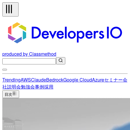
produced by Classmethod
Trending
AWS
Claude
Bedrock
Google Cloud
Azure
セミナー
会
社説明会
勉強会
事例
採用
目次