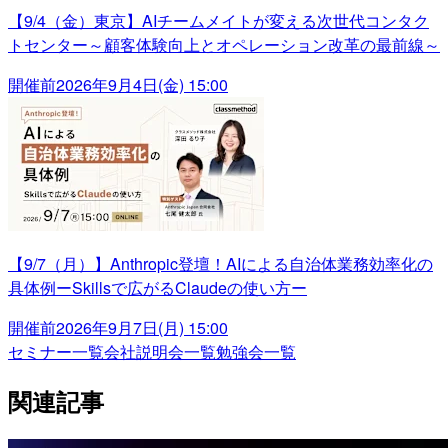
【9/4（金）東京】AIチームメイトが変える次世代コンタク
トセンター～顧客体験向上とオペレーション改革の最前線～
開催前
2026年9月4日(金) 15:00
【9/7（月）】Anthropic登壇！AIによる自治体業務効率化の
具体例ーSkillsで広がるClaudeの使い方ー
開催前
2026年9月7日(月) 15:00
セミナー一覧
会社説明会一覧
勉強会一覧
関連記事