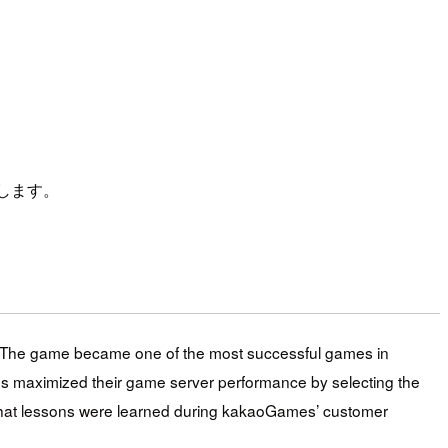
届けします。
. The game became one of the most successful games in
s maximized their game server performance by selecting the
 what lessons were learned during kakaoGames’ customer