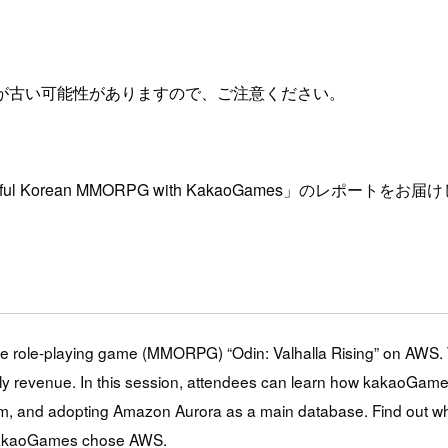
が古い可能性がありますので、ご注意ください。
cessful Korean MMORPG with KakaoGames」のレポートをお
ne role-playing game (MMORPG) “Odin: Valhalla Rising” on AWS
ly revenue. In this session, attendees can learn how kakaoGame
stem, and adopting Amazon Aurora as a main database. Find out
kakaoGames chose AWS.