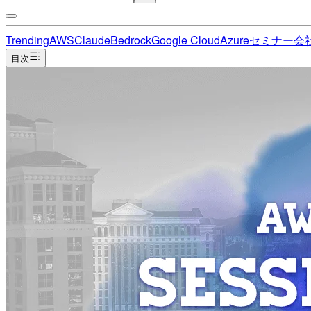
Trending
AWS
Claude
Bedrock
Google Cloud
Azure
セミナー
会
目次