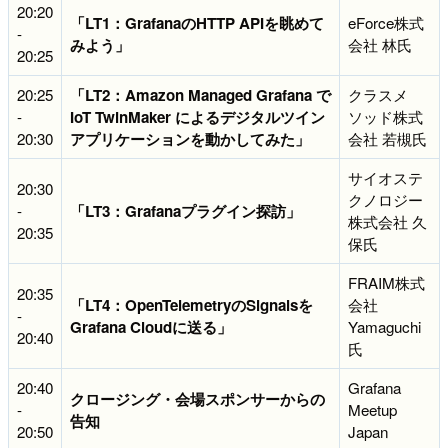
20:20
「LT1：GrafanaのHTTP APIを眺めて
eForce株式
-
みよう」
会社 林氏
20:25
20:25
「LT2：Amazon Managed Grafana で
クラスメ
-
IoT TwinMaker によるデジタルツイン
ソッド株式
20:30
アプリケーションを動かしてみた」
会社 若槻氏
サイオステ
20:30
クノロジー
-
「LT3：Grafanaプラグイン探訪」
株式会社 久
20:35
保氏
FRAIM株式
20:35
「LT4：OpenTelemetryのSignalsを
会社
-
Grafana Cloudに送る」
Yamaguchi
20:40
氏
20:40
Grafana
クロージング・会場スポンサーからの
-
Meetup
告知
20:50
Japan