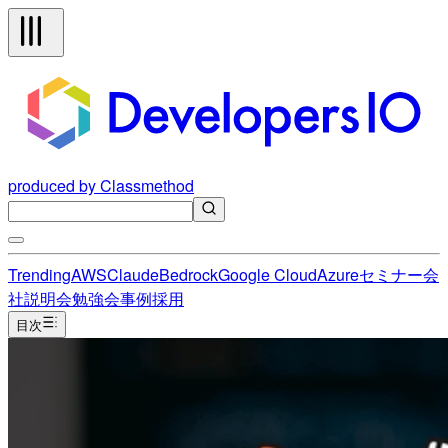
produced by Classmethod
Trending
AWS
Claude
Bedrock
Google Cloud
Azure
セミナー
会
社説明会
勉強会
事例
採用
目次