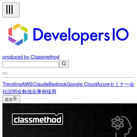
produced by Classmethod
Trending
AWS
Claude
Bedrock
Google Cloud
Azure
セミナー
会
社説明会
勉強会
事例
採用
目次