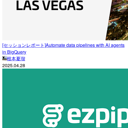
[セッションレポート]Automate data pipelines with AI agents
in BigQuery
根本夏瑠
2025.04.28