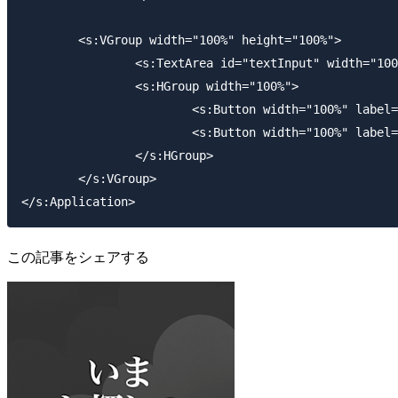
	<s:VGroup width="100%" height="100%">

		<s:TextArea id="textInput" width="100%" height="100%"/>

		<s:HGroup width="100%">

			<s:Button width="100%" label="READ" click="read()"/>

			<s:Button width="100%" label="WRITE" click="write()"/>

		</s:HGroup>

	</s:VGroup>

</s:Application>
この記事をシェアする