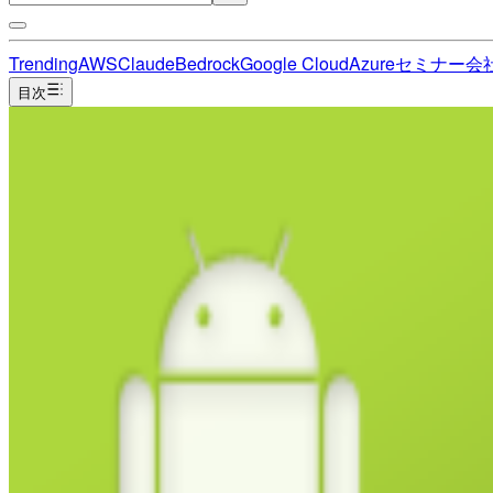
Trending
AWS
Claude
Bedrock
Google Cloud
Azure
セミナー
会
目次