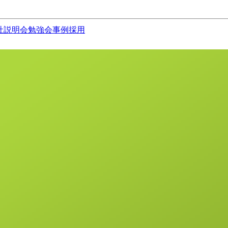
社説明会
勉強会
事例
採用