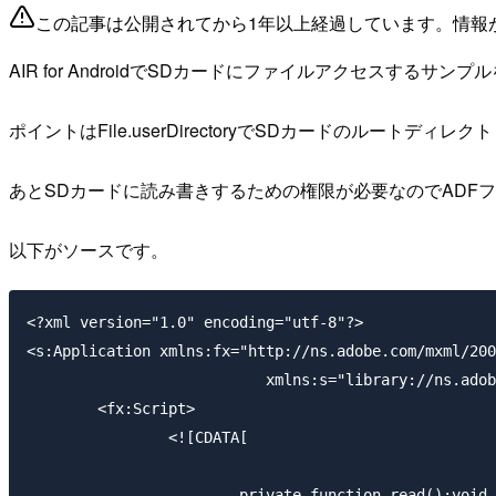
この記事は公開されてから1年以上経過しています。情報
AIR for AndroidでSDカードにファイルアクセスす
ポイントはFile.userDirectoryでSDカードのルート
あとSDカードに読み書きするための権限が必要なのでADF
以下がソースです。
<?xml version="1.0" encoding="utf-8"?>

<s:Application xmlns:fx="http://ns.adobe.com/mxml/200
			   xmlns:s="library://ns.adobe.com/flex/spark">

	<fx:Script>

		<![CDATA[

			private function read():void {
