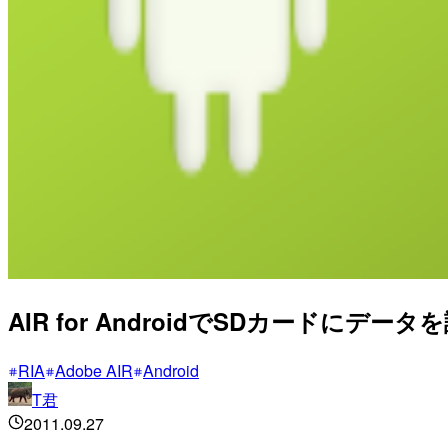
AIR for AndroidでSDカードにデ
RIA
Adobe AIR
Android
T君
2011.09.27