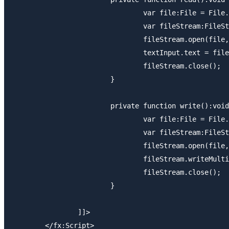
				var file:File = File.userDirectory.resolvePath("sample.txt");

				var fileStream:FileStream = new FileStream();

				fileStream.open(file, FileMode.READ);

				textInput.text = fileStream.readMultiByte(file.size, File.systemCharset);

				fileStream.close();

			}

			private function write():void {

				var file:File = File.userDirectory.resolvePath("sample.txt");

				var fileStream:FileStream = new FileStream();

				fileStream.open(file, FileMode.WRITE);

				fileStream.writeMultiByte(textInput.text, File.systemCharset);

				fileStream.close();

			}

		]]>

	</fx:Script>
