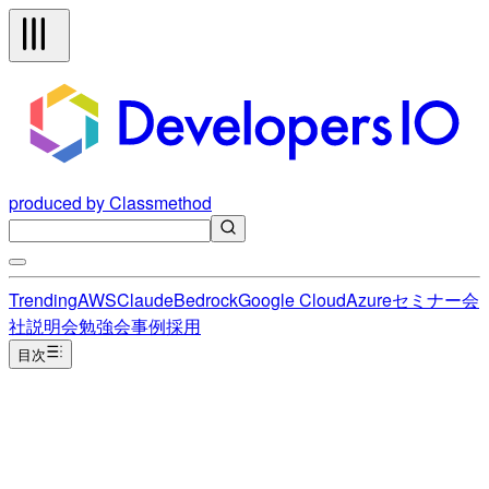
produced by Classmethod
Trending
AWS
Claude
Bedrock
Google Cloud
Azure
セミナー
会
社説明会
勉強会
事例
採用
目次