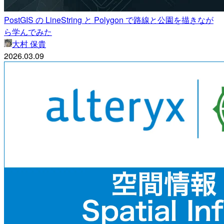
PostGIS の LineString と Polygon で路線と公園を描きなが
ら学んでみた
大村 保貴
2026.03.09