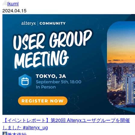
ikumi
2024.04.15
【イベントレポート】第20回 Alteryxユーザグループを開催
しました #alteryx_ug
兼本侑始