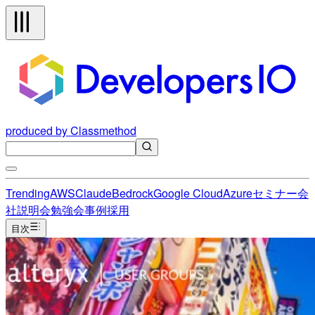
produced by Classmethod
Trending
AWS
Claude
Bedrock
Google Cloud
Azure
セミナー
会
社説明会
勉強会
事例
採用
目次