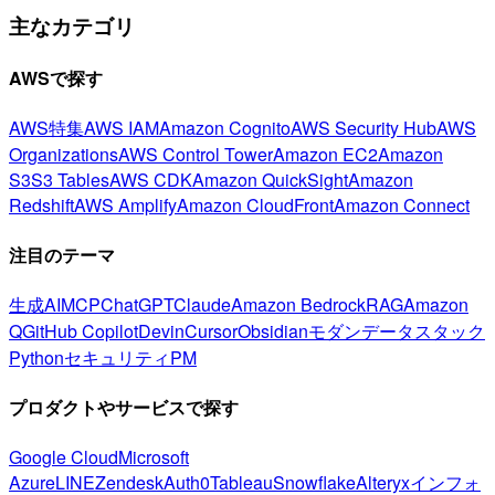
主なカテゴリ
AWSで探す
AWS特集
AWS IAM
Amazon Cognito
AWS Security Hub
AWS
Organizations
AWS Control Tower
Amazon EC2
Amazon
S3
S3 Tables
AWS CDK
Amazon QuickSight
Amazon
Redshift
AWS Amplify
Amazon CloudFront
Amazon Connect
注目のテーマ
生成AI
MCP
ChatGPT
Claude
Amazon Bedrock
RAG
Amazon
Q
GitHub Copilot
Devin
Cursor
Obsidian
モダンデータスタック
Python
セキュリティ
PM
プロダクトやサービスで探す
Google Cloud
Microsoft
Azure
LINE
Zendesk
Auth0
Tableau
Snowflake
Alteryx
インフォ