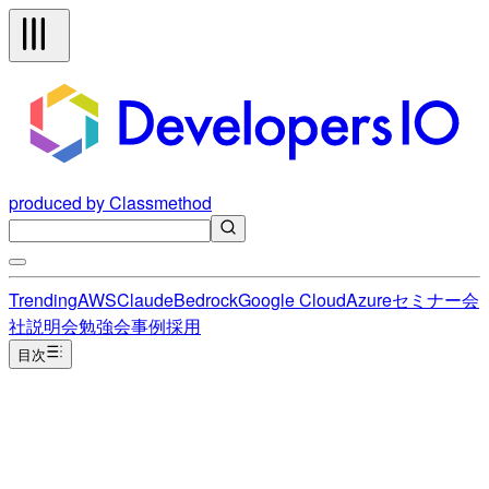
produced by Classmethod
Trending
AWS
Claude
Bedrock
Google Cloud
Azure
セミナー
会
社説明会
勉強会
事例
採用
目次